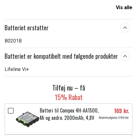
Kapacitet:
1500 mAh
Vis alle
Læs om betydningen af egenskaberne
Batteriet erstatter
B0201B
Batteriet er kompatibelt med følgende produkter
Lifeline Vi+
Tilføj nu – få
15% Rabat
Batteri til Compex 4H-AA1500,
169 kr.
Mi og andre. 2000mAh, 4,8V
Normalpris 199 kr.