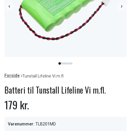
Item
item
item
item
item
item
item
1
0
1
2
3
4
5
of
Forside
Tunstall Lifeline Vi m.fl.
6
Batteri til Tunstall Lifeline Vi m.fl.
179 kr.
Varenummer:
TLB201MD