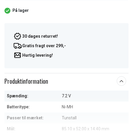
På lager
30 dages returret!
Gratis fragt over 299,-
Hurtig levering!
Produktinformation
Spænding:
7.2 V
Batteritype:
Ni-MH
Passer til mærket:
Tunstall
Mål:
85.10 x 52.00 x 14.40 mm