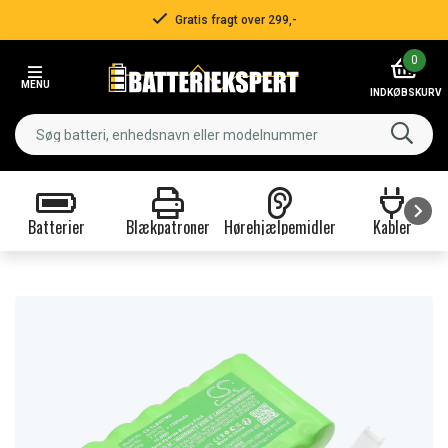
Gratis fragt over 299,-
Item
0
2
MENU
of
INDKØBSKURV
3
Batterier
Blækpatroner
Hørehjælpemidler
Kabler
Item
1
of
9