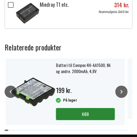
Mindray T1 etc.
314 kr.
Normalpris 369 kr.
Relaterede produkter
Batteri til Compex 4H-AA1500, Mi
og andre. 2000mAh, 4,8V
199 kr.
På lager
KØB
Item
1