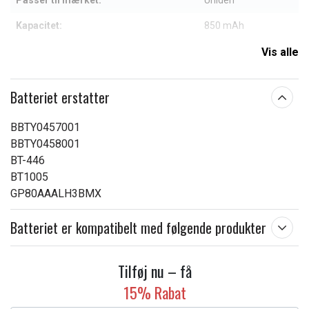
Passer til mærket:
Uniden
Kapacitet:
850 mAh
Vis alle
Læs om betydningen af egenskaberne
Batteriet erstatter
BBTY0457001
BBTY0458001
BT-446
BT1005
GP80AAALH3BMX
Batteriet er kompatibelt med følgende produkter
Tilføj nu – få
15% Rabat