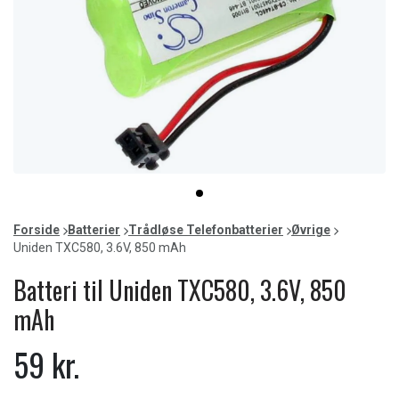
Item
item
1
0
of
Forside
Batterier
Trådløse Telefonbatterier
Øvrige
1
Uniden TXC580, 3.6V, 850 mAh
Batteri til Uniden TXC580, 3.6V, 850
mAh
59 kr.