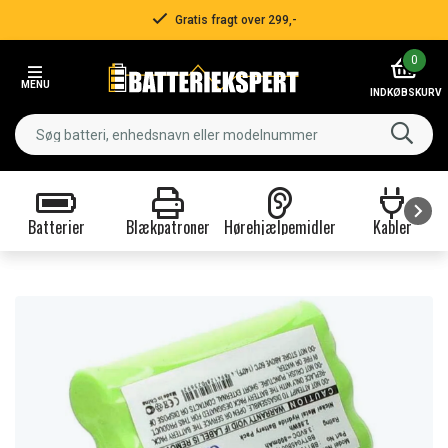
Gratis fragt over 299,-
Item
0
2
MENU
of
INDKØBSKURV
3
Batterier
Blækpatroner
Hørehjælpemidler
Kabler
Item
1
of
9