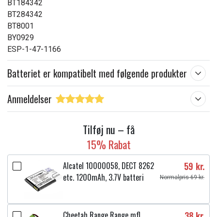
BT184342
BT284342
BT8001
BY0929
ESP-1-47-1166
Batteriet er kompatibelt med følgende produkter
Anmeldelser
Tilføj nu – få
15% Rabat
Alcatel 10000058, DECT 8262
59 kr.
etc. 1200mAh, 3.7V batteri
Normalpris 69 kr.
Cheetah Range Range mfl.
38 kr.