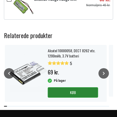
Normalpris 45 kr.
Relaterede produkter
Alcatel 10000058, DECT 8262 etc.
1200mAh, 3.7V batteri
5
69 kr.
På lager
KØB
Item
1