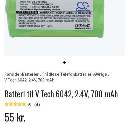
Item
item
1
0
of
Forside
Batterier
Trådløse Telefonbatterier
Øvrige
1
V Tech 6042, 2.4V, 700 mAh
Batteri til V Tech 6042, 2.4V, 700 mAh
5
(4)
55 kr.