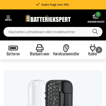
Gratis fragt over 299,-
Item
0
2
MENU
of
INDKØBSKURV
3
Batterier
Blækpatroner
Hørehjælpemidler
Kabler
Item
1
of
9