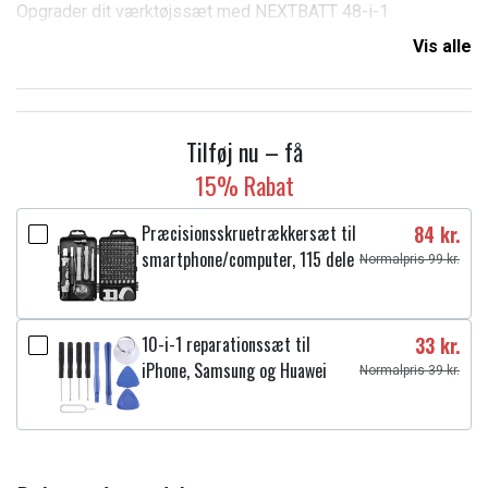
Opgrader dit værktøjssæt med NEXTBATT 48-i-1
præcisionsskruetrækkersættet. Dette alsidige
Vis alle
elektronikreparationssæt indeholder CRV-forniklede bits,
ergonomisk skridsikkert håndtag, pincet og forlængerstang.
Perfekt multi-bit-værktøjssæt til mobiltelefoner, bærbare
computere, spillekonsoller og husholdningsreparationer.
Tilføj nu – få
Leveres i en holdbar gennemsigtig opbevaringsæske -
15% Rabat
ideel til både professionelle og gør-det-selv-entusiaster.
Præcisionsskruetrækkersæt til
84 kr.
Specifikationer:
smartphone/computer, 115 dele
Normalpris 99 kr.
Mærke: NEXTBATT
Farve: Transparent / Sort & Grå
Materiale: PC + ABS-skal
10-i-1 reparationssæt til
33 kr.
Pakkestørrelse: 164 x 87,5 x 38,5 mm
iPhone, Samsung og Huawei
Normalpris 39 kr.
Vægt: ca. 300 g
Sættets indhold:
Ergonomisk håndtag (PP+TPR, sort/grå, 20,2 × 115 mm)
Metalforlængerstang (112 mm, 4 mm sekskant)