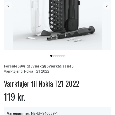
Item
item
item
item
item
item
item
item
1
0
1
2
3
4
5
6
of
Forside
Øvrigt
Værktøj
Værktøjssæt
7
Værktøjer til Nokia T21 2022
Værktøjer til Nokia T21 2022
119 kr.
Varenummer:
NB-UF-840059-1