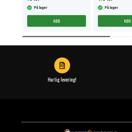
På lager
På lager
KØB
KØB
Item
1
of
4
Hurtig levering!