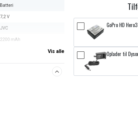
Til
Batteri
7,2 V
GoPro HD Hero3 
JVC
2200 mAh
Vis alle
Oplader til Dys
aberne