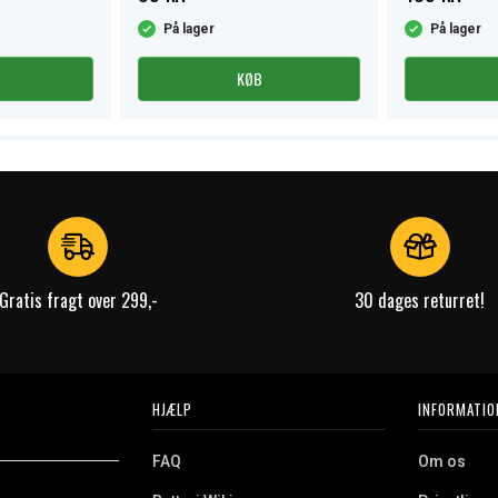
På lager
På lager
KØB
Gratis fragt over 299,-
30 dages returret!
HJÆLP
INFORMATIO
FAQ
Om os