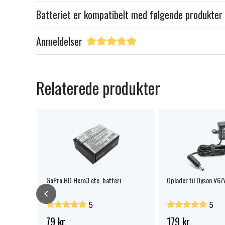
Batteriet er kompatibelt med følgende produkter
Anmeldelser
Relaterede produkter
l JVC /
GoPro HD Hero3 etc. batteri
Oplader til Dyson V6
HARP /
5
5
79 kr.
179 kr.