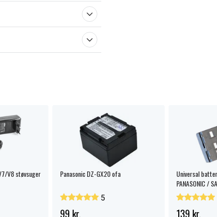
/V7/V8 støvsuger
Panasonic DZ-GX20 ofa
Universal batte
PANASONIC / S
SONY
5
99 kr.
139 kr.