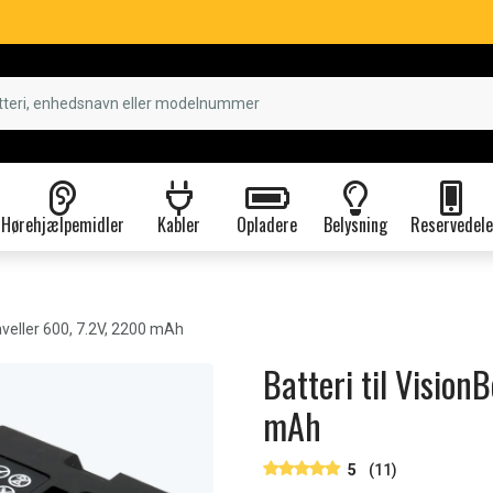
Hørehjælpemidler
Kabler
Opladere
Belysning
Reservedele
veller 600, 7.2V, 2200 mAh
Batteri til Vision
mAh
5
(11)