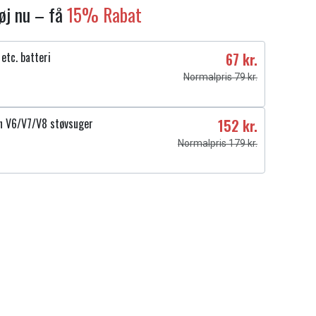
føj nu – få
15% Rabat
etc. batteri
67 kr.
Normalpris 79 kr.
on V6/V7/V8 støvsuger
152 kr.
Normalpris 179 kr.