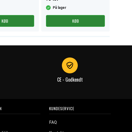
På lager
På la
KØB
KØB
CE - Godkendt
N
KUNDESERVICE
FAQ