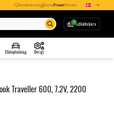
Kundeservice
Konto
Privat
Erhverv
/
0
Indkøbskurv
Elbilopladning
Øvrigt
Book Traveller 600, 7.2V, 2200