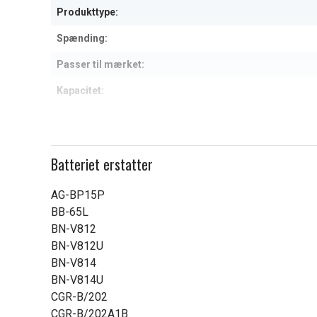
Produkttype:
Spænding:
Passer til mærket:
Kapacitet:
Læs om betydningen af egensk
Batteriet erstatter
AG-BP15P
BB-65L
BN-V812
BN-V812U
BN-V814
BN-V814U
CGR-B/202
CGR-B/202A1B