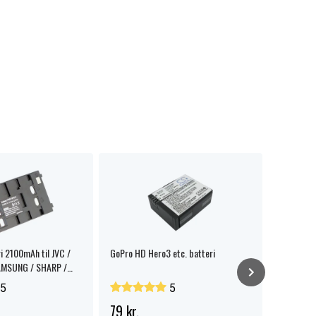
ri 2100mAh til JVC /
GoPro HD Hero3 etc. batteri
Oplader t
AMSUNG / SHARP /
5
5
79 kr.
179 kr.