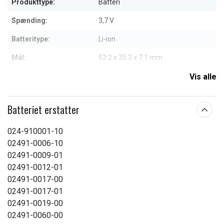
Produkttype:
Batteri
Spænding:
3,7 V
Batteritype:
Li-ion
Mål:
53.2 x 35.3 x 7.1 mm
Kapacitet:
1050 mAh
Vis alle
Vægt:
23,4 g
Batteriet erstatter
Læs om betydningen af egenskaberne
024-910001-10
02491-0006-10
02491-0009-01
02491-0012-01
02491-0017-00
02491-0017-01
02491-0019-00
02491-0060-00