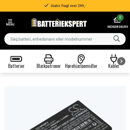
Gratis fragt over 299,-
Item
0
2
MENU
of
INDKØBSKURV
3
Batterier
Blækpatroner
Hørehjælpemidler
Kabler
Item
1
of
9