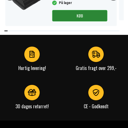
På lager
KØB
Item
1
of
4
Hurtig levering!
Gratis fragt over 299,-
30 dages returret!
CE - Godkendt