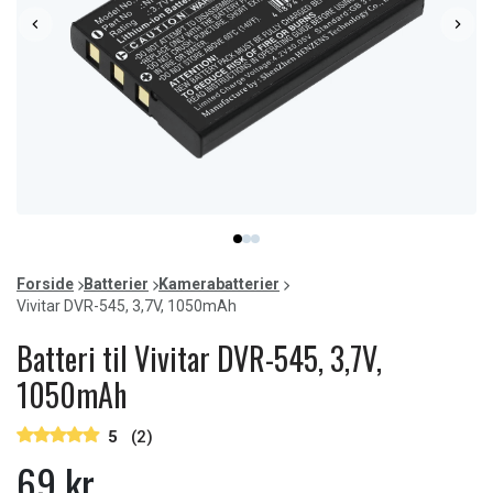
Item
item
item
item
1
0
1
2
of
Forside
Batterier
Kamerabatterier
3
Vivitar DVR-545, 3,7V, 1050mAh
Batteri til Vivitar DVR-545, 3,7V,
1050mAh
5
(2)
69 kr.