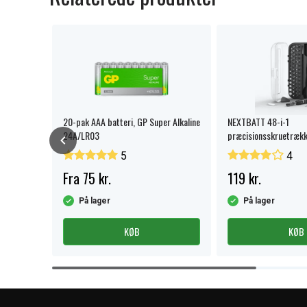
20-pak AAA batteri, GP Super Alkaline
NEXTBATT 48-i-1
24A/LR03
præcisionsskruetræk
opbevaringsboks
5
4
Fra 75 kr.
119 kr.
På lager
På lager
KØB
KØB
Item
1
of