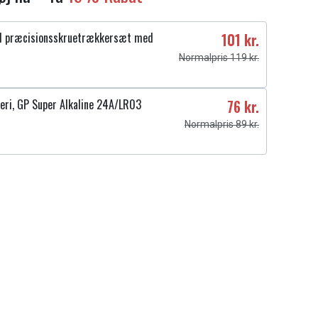
1 præcisionsskruetrækkersæt med
101 kr.
Normalpris 119 kr.
eri, GP Super Alkaline 24A/LR03
76 kr.
Normalpris 89 kr.