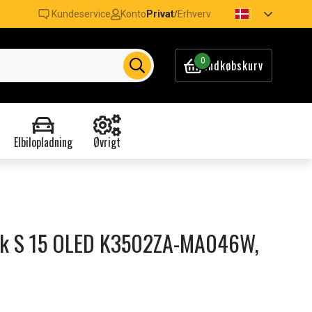
Kundeservice
Konto
Privat
Erhverv
/
0
Indkøbskurv
Elbilopladning
Øvrigt
book S 15 OLED K3502ZA-MA046W,