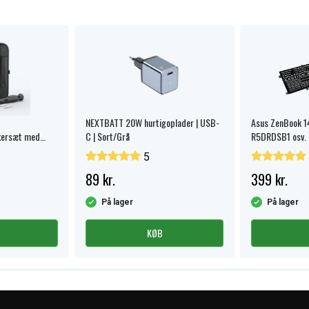
NEXTBATT 20W hurtigoplader | USB-
Asus ZenBook 1
kersæt med
C | Sort/Grå
R5DRDSB1 osv.
5
89 kr.
399 kr.
På lager
På lager
KØB