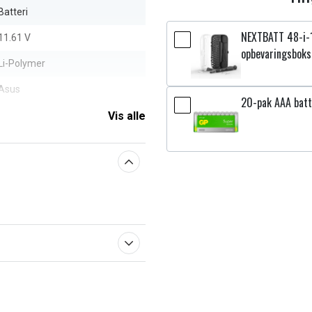
Batteri
NEXTBATT 48-i-
11.61 V
opbevaringsboks
Li-Polymer
Asus
20-pak AAA batt
5800 mAh
Vis alle
aberne