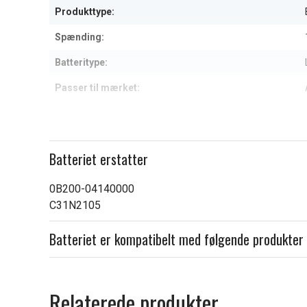
Produkttype:
Spænding:
Batteritype:
Passer til mærket:
Kapacitet:
Læs om betydningen af egensk
Batteriet erstatter
0B200-04140000
C31N2105
Batteriet er kompatibelt med følgende produkter
Relaterede produkter