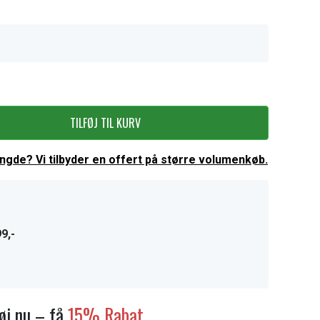
TILFØJ TIL KURV
ængde? Vi tilbyder en offert på større volumenkøb.
9,-
føj nu – få
15% Rabat