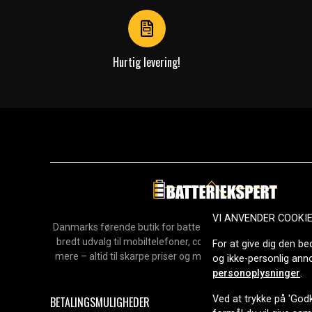
4
Hurtig levering!
VI ANVENDER COOKI
Danmarks førende butik for batterier, opladere og reservedel
bredt udvalg til mobiltelefoner, computere, værktøj, hush
For at give dig den be
mere – altid til skarpe priser og med hurtig levering. Sikke
og ikke-personlig an
2006.
personoplysninger
.
Ved at trykke på 'Godk
BETALINGSMULIGHEDER