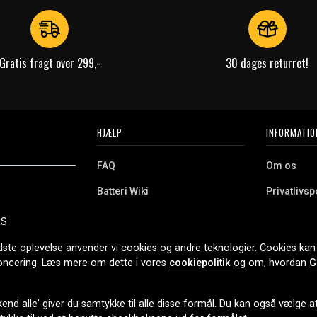
Gratis fragt over 299,-
30 dages returret!
HJÆLP
INFORMATIO
FAQ
Om os
Batteri Wiki
Privatlivspo
Retur
Købsvilkår
ES
e. Vi tilbyder et
Erhvervskunde
Cookies
oldning og meget
dste oplevelse anvender vi cookies og andre teknologier. Cookies kan 
r nethandel siden
noncering. Læs mere om dette i vores
cookiepolitik
og om, hvordan
G
end alle' giver du samtykke til alle disse formål. Du kan også vælge at 
LEVERINGSMULIGHEDER