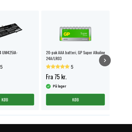
4 UM425IA-
20-pak AAA batteri, GP Super Alkaline
NEXTBATT
24A/LR03
præcisio
opbevari
5
5
Fra 75 kr.
119 kr.
På lager
På la
KØB
KØB