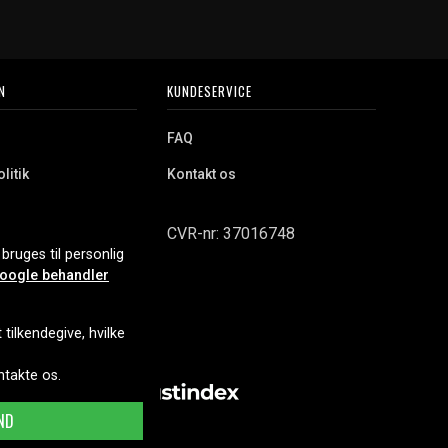
N
KUNDESERVICE
FAQ
litik
Kontakt os
CVR-nr: 37016748
bruges til personlig
oogle behandler
tilkendegive, hvilke
ontakte os.
ND