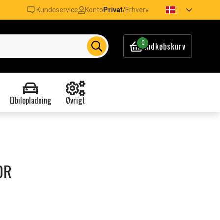
Kundeservice
Konto
Privat
Erhverv
/
0
Indkøbskurv
Elbilopladning
Øvrigt
DR