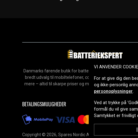
VI ANVENDER COOKI
Danmarks førende butik for batterier, opladere og reservedel
bredt udvalg til mobiltelefoner, computere, værktøj, hush
For at give dig den be
mere – altid til skarpe priser og med hurtig levering. Sikke
og ikke-personlig an
2006.
personoplysninger
.
Ved at trykke på 'Godk
BETALINGSMULIGHEDER
formål du vil give sa
Samtykket er frivilligt
Copyright © 2026, Spares Nordic AB