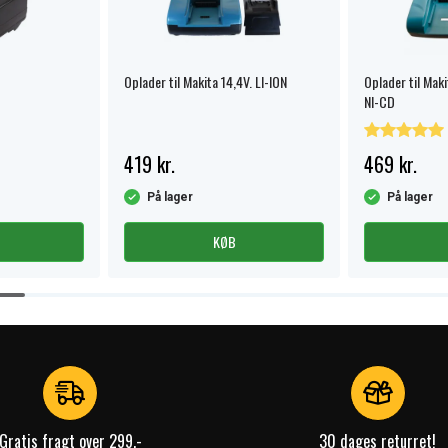
Oplader til Makita 14,4V. LI-ION
Oplader til Mak
NI-CD
419 kr.
469 kr.
På lager
På lager
KØB
Gratis fragt over 299,-
30 dages returret!