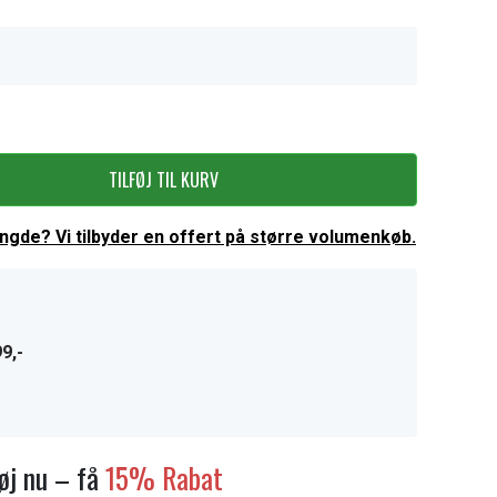
TILFØJ TIL KURV
ængde? Vi tilbyder en offert på større volumenkøb.
9,-
føj nu – få
15% Rabat