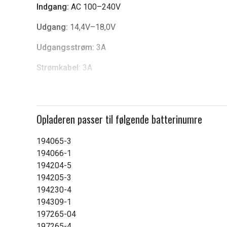
6
Indgang:
AC 100–240V
Udgang:
14,4V–18,0V
Udgangsstrøm:
3A
Strømkabel:
3A
Stik:
EU AC-stik
Opladeren passer til følgende batterinumre
194065-3
194066-1
194204-5
194205-3
194230-4
194309-1
197265-04
197265-4