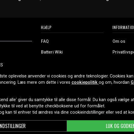
HJÆLP
INFORMATIO
FAQ
Om os
Batteri Wiki
Privatlivspo
Retur
Købsvilkår
ES
e. Vi tilbyder et
Erhvervskunde
Cookies
oldning og meget
dste oplevelse anvender vi cookies og andre teknologier. Cookies kan 
r nethandel siden
noncering. Læs mere om dette i vores
cookiepolitik
og om, hvordan
G
end alle' giver du samtykke til alle disse formål. Du kan også vælge at 
LEVERINGSMULIGHEDER
mtykke til ved at benytte checkboksene ud for formålet.
 og kan til enhver tid ændres via dine cookieindstillinger eller ved at k
INDSTILLINGER
LUK OG GODKE