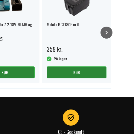
ita 7.2-18V. NI-MH og
Makita BCL180F m.fl.
Oplader ti
5
359 kr.
419 kr.
På lager
På la
KØB
KØB
CE - Godkendt