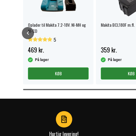
ION
Oplader til Makita 7.2-18V. NI-MH og
Makita BCL180F m.fl.
NI-CD
5
469 kr.
359 kr.
På lager
På lager
KØB
KØB
Item
1
of
3
Hurtig levering!