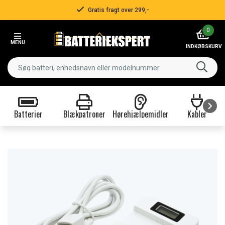
Gratis fragt over 299,-
Item
0
2
MENU
of
INDKØBSKURV
3
Batterier
Blækpatroner
Hørehjælpemidler
Kabler
Item
1
of
9