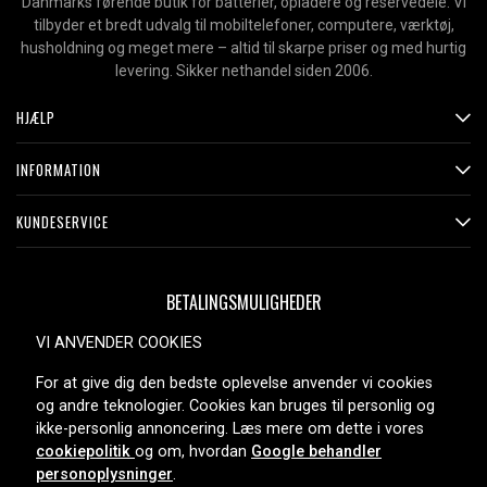
Danmarks førende butik for batterier, opladere og reservedele. Vi
tilbyder et bredt udvalg til mobiltelefoner, computere, værktøj,
husholdning og meget mere – altid til skarpe priser og med hurtig
levering. Sikker nethandel siden 2006.
HJÆLP
INFORMATION
KUNDESERVICE
BETALINGSMULIGHEDER
VI ANVENDER COOKIES
For at give dig den bedste oplevelse anvender vi cookies
LEVERINGSMULIGHEDER
og andre teknologier. Cookies kan bruges til personlig og
ikke-personlig annoncering. Læs mere om dette i vores
cookiepolitik
og om, hvordan
Google behandler
personoplysninger
.