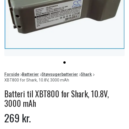
Item
item
1
0
of
Forside
Batterier
Støvsugerbatterier
Shark
1
XBT800 for Shark, 10.8V, 3000 mAh
Batteri til XBT800 for Shark, 10.8V,
3000 mAh
269 kr.