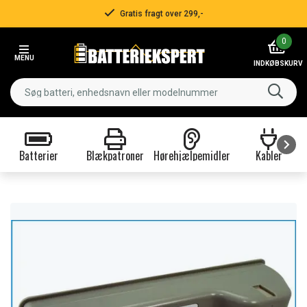
Gratis fragt over 299,-
Item
0
2
MENU
of
INDKØBSKURV
3
Batterier
Blækpatroner
Hørehjælpemidler
Kabler
Item
1
of
9