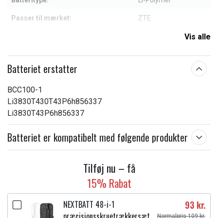
Batteritype:
Li-Polymer
Passer til mærket:
ZTE
Kapacitet:
3000 mAh
Vis alle
Læs om betydningen af egenskaberne
Batteriet erstatter
BCC100-1
Li3830T430T43P6h856337
Li3830T43P6h856337
Batteriet er kompatibelt med følgende produkter
Tilføj nu – få
15% Rabat
NEXTBATT 48-i-1
93 kr.
præcisionsskruetrækkersæt
Normalpris 109 kr.