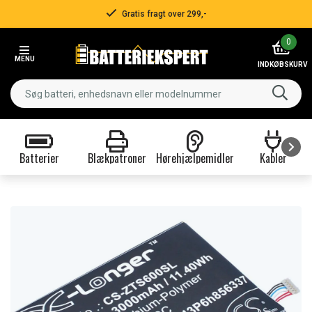
Gratis fragt over 299,-
Item
0
2
MENU
of
INDKØBSKURV
3
Batterier
Blækpatroner
Hørehjælpemidler
Kabler
Item
1
of
9