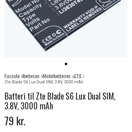
Item
item
1
0
of
Forside
Batterier
Mobilbatterier
ZTE
1
Zte Blade S6 Lux Dual SIM, 3.8V, 3000 mAh
Batteri til Zte Blade S6 Lux Dual SIM,
3.8V, 3000 mAh
79 kr.