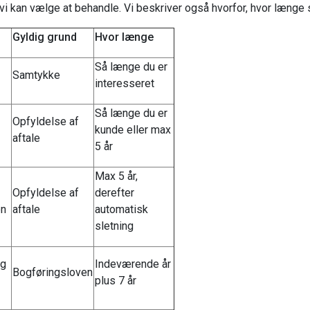
 vi kan vælge at behandle. Vi beskriver også hvorfor, hvor længe
Gyldig grund
Hvor længe
Så længe du er
Samtykke
interesseret
Så længe du er
Opfyldelse af
kunde eller max
aftale
5 år
Max 5 år,
Opfyldelse af
derefter
en
aftale
automatisk
sletning
og
Indeværende år
Bogføringsloven
plus 7 år