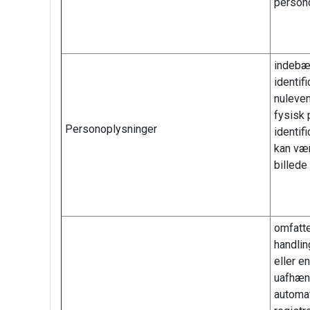
persond
indebæ
identifi
nuleven
fysisk 
Personoplysninger
identifi
kan vær
billede 
omfatte
handli
eller e
uafhæng
automat