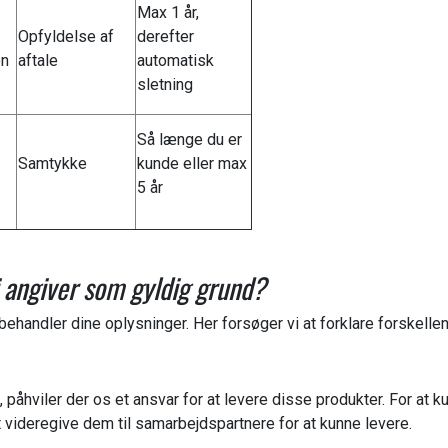
Max 1 år,
Opfyldelse af
derefter
en
aftale
automatisk
sletning
Så længe du er
Samtykke
kunde eller max
5 år
i angiver som gyldig grund?
i behandler dine oplysninger. Her forsøger vi at forklare forskell
 påhviler der os et ansvar for at levere disse produkter. For at k
t videregive dem til samarbejdspartnere for at kunne levere.