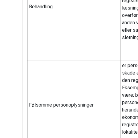
registre
Behandling
læsning
overfør
anden vi
eller 
sletnin
er pers
skade e
den reg
Eksemp
være; b
persono
Følsomme personoplysninger
herund
økonom
regist
lokalit