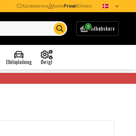
Kundeservice
Konto
Privat
Erhverv
/
0
Indkøbskurv
Elbilopladning
Øvrigt