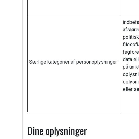
indbefa
afslører
politisk
filosof
fagfore
data el
Særlige kategorier af personoplysninger
på unik
oplysni
oplysni
eller s
Dine oplysninger