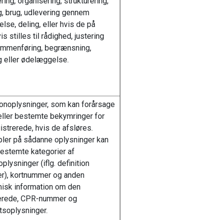
ring, organisering, strukturering,
, brug, udlevering gennem
else, deling, eller hvis de på
s stilles til rådighed, justering
sammenføring, begrænsning,
g eller ødelæggelse.
onoplysninger, som kan forårsage
ller bestemte bekymringer for
istrerede, hvis de afsløres.
ler på sådanne oplysninger kan
estemte kategorier af
plysninger (iflg. definition
er), kortnummer og anden
isk information om den
rerede, CPR-nummer og
etsoplysninger.