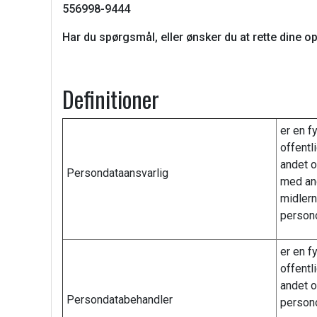
556998-9444
Har du spørgsmål, eller ønsker du at rette dine 
Definitioner
er en f
offentl
andet 
Persondataansvarlig
med an
midlern
persono
er en f
offentl
andet o
Persondatabehandler
person