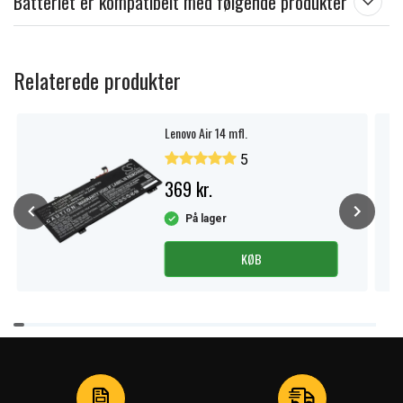
Batteriet er kompatibelt med følgende produkter
Relaterede produkter
Lenovo Air 14 mfl.
5
369 kr.
På lager
KØB
Item
1
of
4