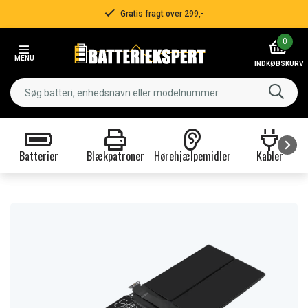
Gratis fragt over 299,-
Item
0
2
MENU
of
INDKØBSKURV
3
Batterier
Blækpatroner
Hørehjælpemidler
Kabler
Item
1
of
9