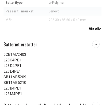
Batteritype:
Li-Polymer
Passer til mærket:
Lenovo
Mål:
235.30 x 85.60 x 5.40 mm
Kapacitet:
4700 mAh
Vis alle
Læs om betydningen af egenskaberne
Batteriet erstatter
5CB1M72403
L23C4PE1
L23D4PE1
L23L4PE1
SB11M35209
SB11M35210
L23B4PE1
L23M4PE1