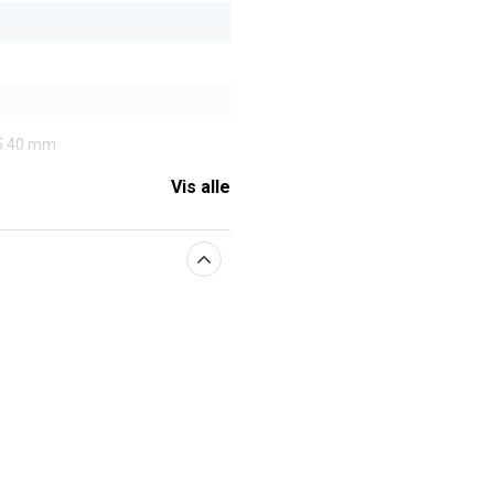
 5.40 mm
Vis alle
aberne