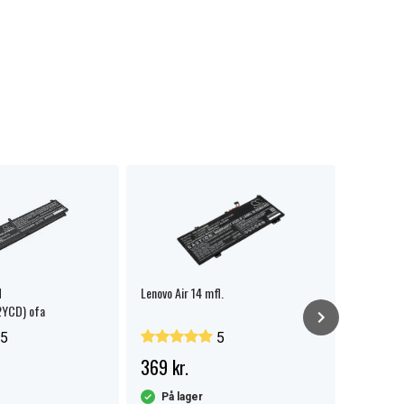
d
Lenovo Air 14 mfl.
Lenovo 2
YCD) ofa
5
5
369 kr.
329 kr
På lager
På la