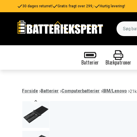
30 dages returret!
Gratis fragt over 299,-
Hurtig levering!
Batterier
Blækpatroner
Forside
Batterier
Computerbatterier
IBM/Lenovo
21k