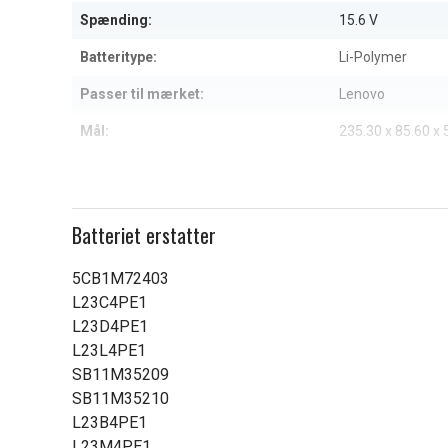
9
Spænding:
15.6 V
Batteritype:
Li-Polymer
Passer til mærket:
Lenovo
Mål:
235.30 x 85.60 x
Kapacitet:
4700 mAh
Læs om betydningen af egensk
Batteriet erstatter
5CB1M72403
L23C4PE1
L23D4PE1
L23L4PE1
SB11M35209
SB11M35210
L23B4PE1
L23M4PE1