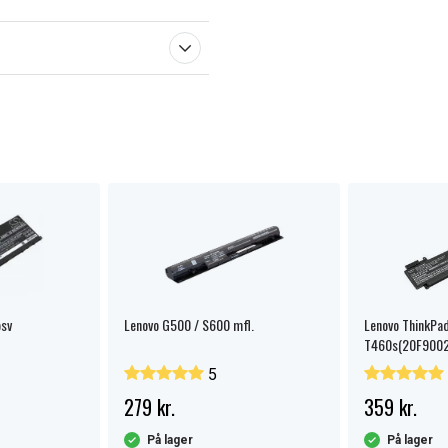
sv
Lenovo G500 / S600 mfl.
Lenovo ThinkPa
T460s(20F9002
5
279 kr.
359 kr.
På lager
På lager