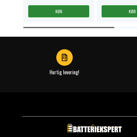
KØB
KØB
Item
1
of
4
Hurtig levering!