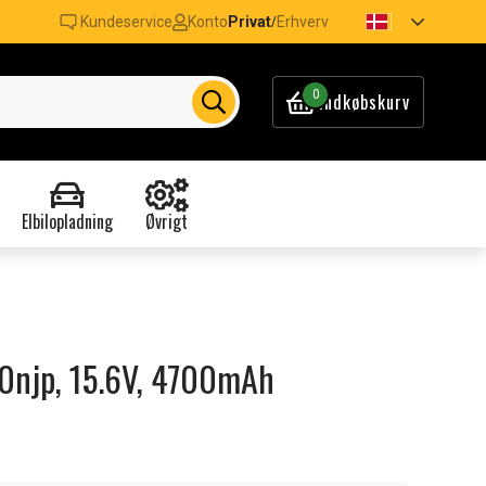
Kundeservice
Konto
Privat
Erhverv
/
0
Indkøbskurv
Elbilopladning
Øvrigt
00njp, 15.6V, 4700mAh