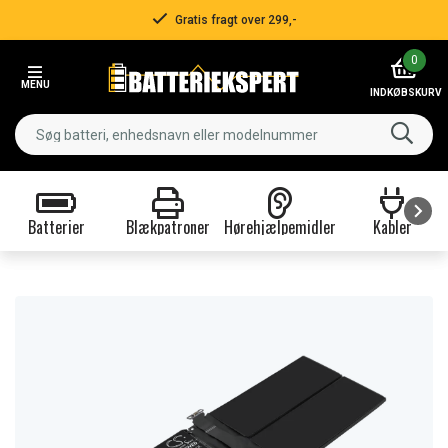
Gratis fragt over 299,-
Item
0
2
MENU
of
INDKØBSKURV
3
Batterier
Blækpatroner
Hørehjælpemidler
Kabler
Item
1
of
9