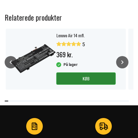
Relaterede produkter
Lenovo Air 14 mfl.
5
369 kr.
På lager
KØB
Item
1
of
4