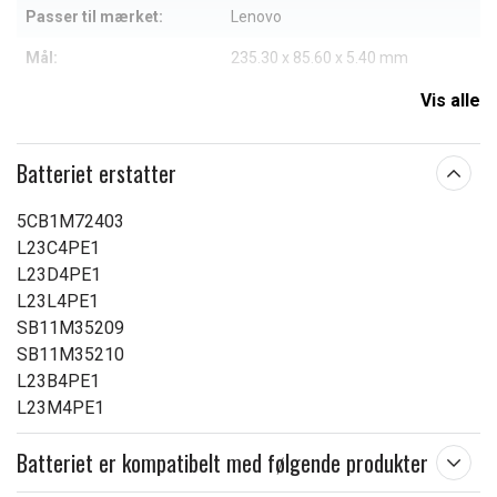
Passer til mærket:
Lenovo
Mål:
235.30 x 85.60 x 5.40 mm
Kapacitet:
4700 mAh
Vis alle
Læs om betydningen af egenskaberne
Batteriet erstatter
5CB1M72403
L23C4PE1
L23D4PE1
L23L4PE1
SB11M35209
SB11M35210
L23B4PE1
L23M4PE1
Batteriet er kompatibelt med følgende produkter