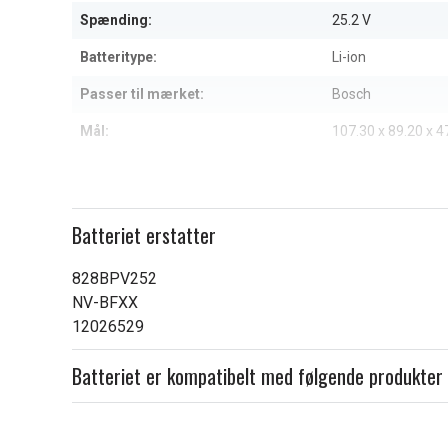
8
Spænding:
25.2 V
Batteritype:
Li-ion
Passer til mærket:
Bosch
Mål:
107.30 x 89.20 x 
Kapacitet:
3400 mAh
Læs om betydningen af egensk
Batteriet erstatter
828BPV252
NV-BFXX
12026529
Batteriet er kompatibelt med følgende produkter