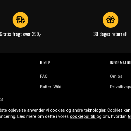
Gratis fragt over 299,-
30 dages returret!
HJÆLP
INFORMATIO
FAQ
Om os
Batteri Wiki
Privatlivspo
Retur
Købsvilkår
ES
e. Vi tilbyder et
Erhvervskunde
Cookies
oldning og meget
dste oplevelse anvender vi cookies og andre teknologier. Cookies kan 
r nethandel siden
noncering. Læs mere om dette i vores
cookiepolitik
og om, hvordan
G