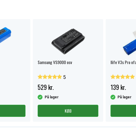
Samsung VS9000 osv
Ilife V3s Pro of
5
529 kr.
139 kr.
På lager
På lager
KØB