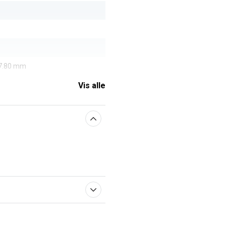
47.80 mm
Vis alle
aberne