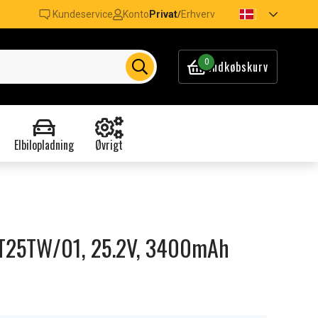
Kundeservice
Konto
Privat
Erhverv
/
0
Indkøbskurv
Elbilopladning
Øvrigt
PT25TW/01, 25.2V, 3400mAh