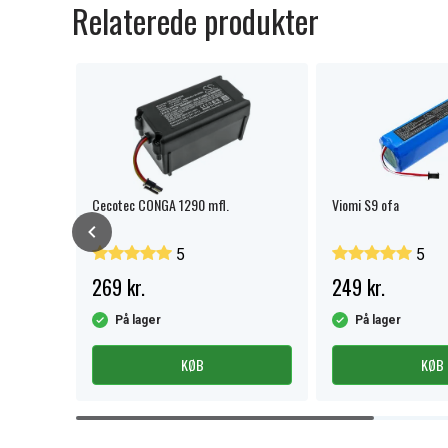
Relaterede produkter
Cecotec CONGA 1290 mfl.
Viomi S9 ofa
5
5
269 kr.
249 kr.
På lager
På lager
KØB
KØB
Item
1