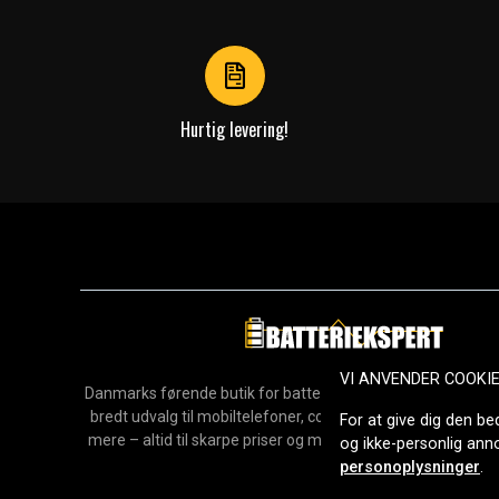
of
4
Hurtig levering!
VI ANVENDER COOKI
Danmarks førende butik for batterier, opladere og reservedel
bredt udvalg til mobiltelefoner, computere, værktøj, hush
For at give dig den be
mere – altid til skarpe priser og med hurtig levering. Sikke
og ikke-personlig an
2006.
personoplysninger
.