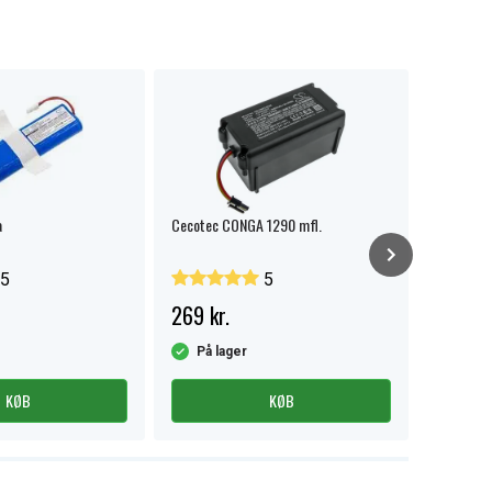
a
Cecotec CONGA 1290 mfl.
Viomi S9 
5
5
269 kr.
249 kr
På lager
På la
KØB
KØB