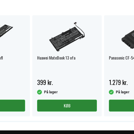
fl
Huawei MateBook 13 ofa
Panasonic CF-5
399 kr.
1.279 kr.
På lager
På lager
KØB