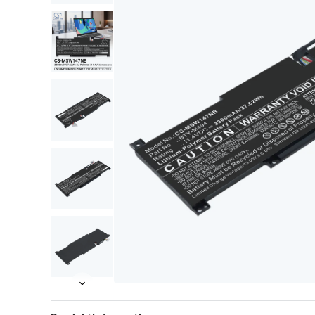
Item
Item
1
1