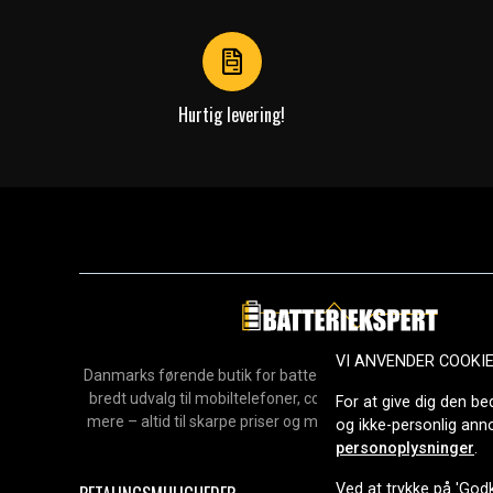
4
Hurtig levering!
VI ANVENDER COOKI
Danmarks førende butik for batterier, opladere og reservedel
bredt udvalg til mobiltelefoner, computere, værktøj, hush
For at give dig den be
mere – altid til skarpe priser og med hurtig levering. Sikke
og ikke-personlig an
2006.
personoplysninger
.
Ved at trykke på 'Godk