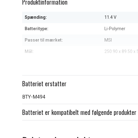
Produktinformation
of
of
11
11
Spænding:
11.4 V
Batteritype:
Li-Polymer
Passer til mærket:
MSI
Mål:
250.90 x 89.50 x
Kapacitet:
3300 mAh
Læs om betydningen af egensk
Batteriet erstatter
BTY-M494
Batteriet er kompatibelt med følgende produkter