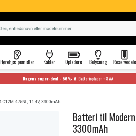
Hørehjælpemidler
Kabler
Opladere
Belysning
Reservedele
Dagens super-deal - 56%
🔋 Batterioplader + 8 AA
4 C12M-475NL, 11.4V, 3300mAh
Batteri til Moder
3300mAh