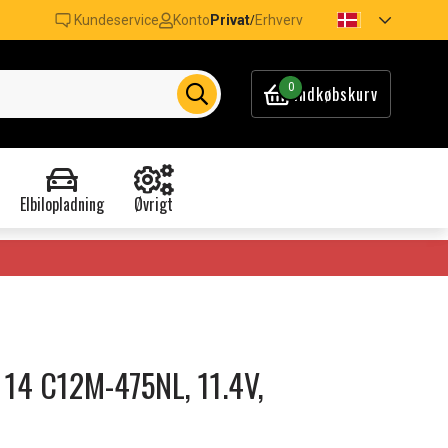
Kundeservice
Konto
Privat
Erhverv
/
0
Indkøbskurv
Elbilopladning
Øvrigt
n 14 C12M-475NL, 11.4V,