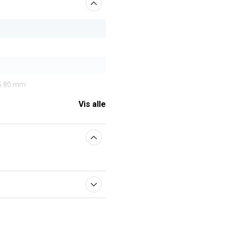
 5.80 mm
Vis alle
aberne