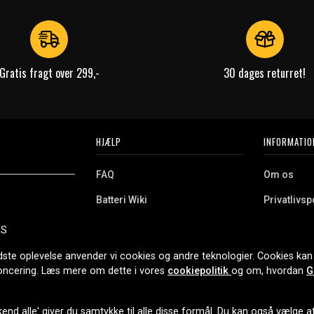
Gratis fragt over 299,-
30 dages returret!
HJÆLP
INFORMATIO
FAQ
Om os
Batteri Wiki
Privatlivspo
Retur
Købsvilkår
ES
e. Vi tilbyder et
Erhvervskunde
Cookies
oldning og meget
dste oplevelse anvender vi cookies og andre teknologier. Cookies kan 
r nethandel siden
noncering. Læs mere om dette i vores
cookiepolitik
og om, hvordan
G
end alle' giver du samtykke til alle disse formål. Du kan også vælge at 