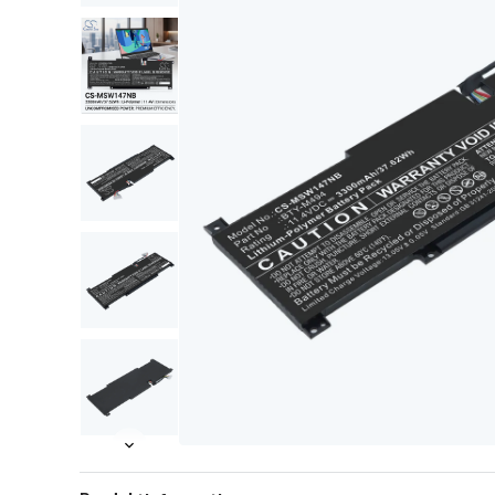
Item
Item
1
1