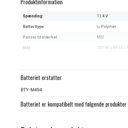
Produktinformation
of
of
11
11
Spænding:
11.4 V
Batteritype:
Li-Polymer
Passer til mærket:
MSI
Mål:
250.90 x 89.50 x
Kapacitet:
3300 mAh
Læs om betydningen af egensk
Batteriet erstatter
BTY-M494
Batteriet er kompatibelt med følgende produkter