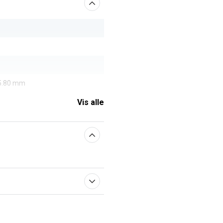
 5.80 mm
Vis alle
aberne