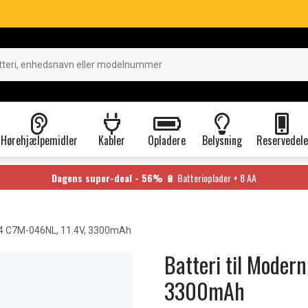
Hørehjælpemidler
Kabler
Opladere
Belysning
Reservedele
Dagens super-deal - 56%
🔋 Batterioplader + 8 AA
4 C7M-046NL, 11.4V, 3300mAh
Batteri til Moder
3300mAh