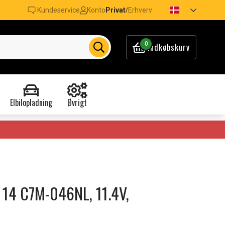
Kundeservice
Konto
Privat
Erhverv
/
0
Indkøbskurv
Elbilopladning
Øvrigt
n 14 C7M-046NL, 11.4V,