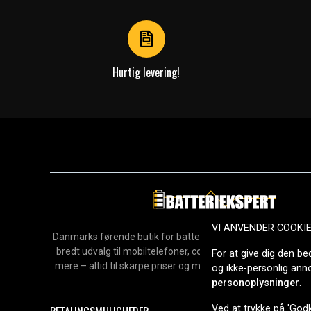
4
Hurtig levering!
VI ANVENDER COOKI
Danmarks førende butik for batterier, opladere og reservedel
bredt udvalg til mobiltelefoner, computere, værktøj, hush
For at give dig den be
mere – altid til skarpe priser og med hurtig levering. Sikke
og ikke-personlig an
2006.
personoplysninger
.
Ved at trykke på 'Godk