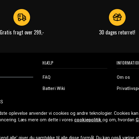
Gratis fragt over 299,-
30 dages returret!
HJÆLP
INFORMATIO
FAQ
Om os
Batteri Wiki
Privatlivspo
Retur
Købsvilkår
ES
e. Vi tilbyder et
Erhvervskunde
Cookies
oldning og meget
dste oplevelse anvender vi cookies og andre teknologier. Cookies kan 
r nethandel siden
noncering. Læs mere om dette i vores
cookiepolitik
og om, hvordan
G
end alle' giver du samtykke til alle disse formål. Du kan også vælge at 