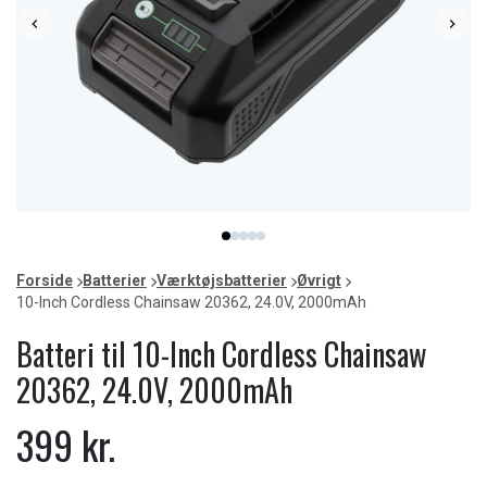
Item
item
item
item
item
item
1
0
1
2
3
4
of
Forside
Batterier
Værktøjsbatterier
Øvrigt
5
10-Inch Cordless Chainsaw 20362, 24.0V, 2000mAh
Batteri til 10-Inch Cordless Chainsaw
20362, 24.0V, 2000mAh
399 kr.