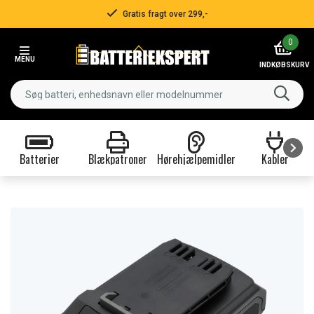
Gratis fragt over 299,-
Item
0
2
MENU
of
INDKØBSKURV
3
Batterier
Blækpatroner
Hørehjælpemidler
Kabler
Item
1
of
9