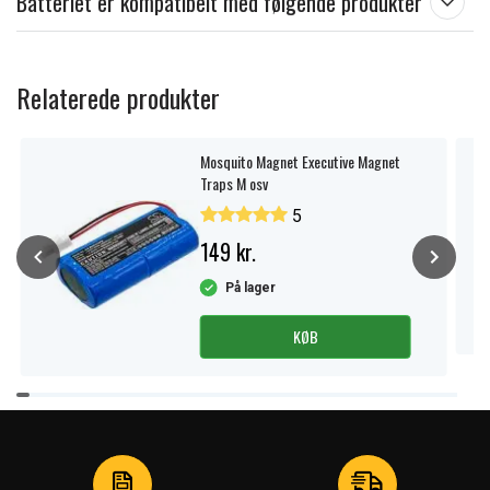
Batteriet er kompatibelt med følgende produkter
Relaterede produkter
Mosquito Magnet Executive Magnet
Traps M osv
5
149 kr.
På lager
KØB
Item
1
of
4