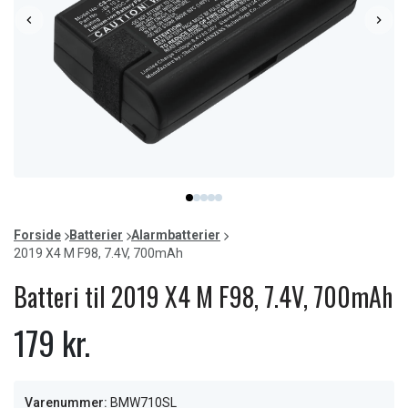
Item
item
item
item
item
item
1
0
1
2
3
4
of
Forside
Batterier
Alarmbatterier
5
2019 X4 M F98, 7.4V, 700mAh
Batteri til 2019 X4 M F98, 7.4V, 700mAh
179 kr.
Varenummer:
BMW710SL