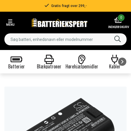
Gratis fragt over 299,-
Item
0
2
MENU
of
INDKØBSKURV
3
Batterier
Blækpatroner
Hørehjælpemidler
Kabler
Item
1
of
9