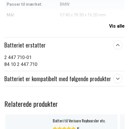
Passer til mærket:
BMW
Mål:
57.40 x 39.30 x 16.20 mm
Kapacitet:
700 mAh
Vis alle
Læs om betydningen af egenskaberne
Batteriet erstatter
2 447 710-01
84 10 2 447 710
Batteriet er kompatibelt med følgende produkter
Relaterede produkter
Batteri til Verisure Roykvarsler etc.