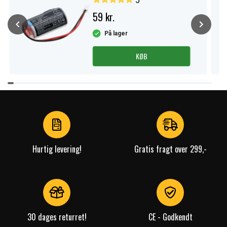
5
59 kr.
På lager
KØB
Item
1
of
4
Hurtig levering!
Gratis fragt over 299,-
30 dages returret!
CE - Godkendt