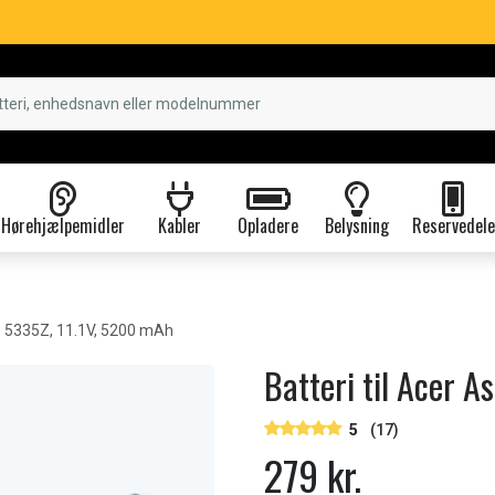
Hørehjælpemidler
Kabler
Opladere
Belysning
Reservedele
e 5335Z, 11.1V, 5200 mAh
Batteri til Acer 
5
(17)
279 kr.