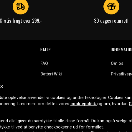
Gratis fragt over 299,-
30 dages returret!
HJÆLP
INFORMATIO
FAQ
Om os
Batteri Wiki
Privatlivspo
Retur
Købsvilkår
ES
e. Vi tilbyder et
Erhvervskunde
Cookies
oldning og meget
dste oplevelse anvender vi cookies og andre teknologier. Cookies kan 
r nethandel siden
noncering. Læs mere om dette i vores
cookiepolitik
og om, hvordan
G
end alle' giver du samtykke til alle disse formål. Du kan også vælge at 
LEVERINGSMULIGHEDER
mtykke til ved at benytte checkboksene ud for formålet.