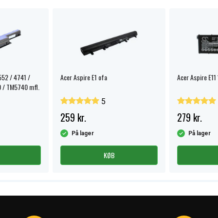
552 / 4741 /
Acer Aspire E1 ofa
Acer Aspire E11 
 / TM5740 mfl.
5
259 kr.
279 kr.
På lager
På lager
KØB