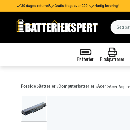
30 dages returret!
Gratis fragt over 299,-
Hurtig levering!
Batterier
Blækpatroner
Forside
Batterier
Computerbatterier
Acer
Acer Aspir