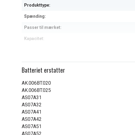
Produkttype:
Spænding:
Passer til mærket:
Kapacitet:
Læs om betydningen af egensk
Batteriet erstatter
AK.006BT.020
AK.006BT.025
AS07A31
AS07A32
AS07A41
AS07A42
AS07A51
AS07A52