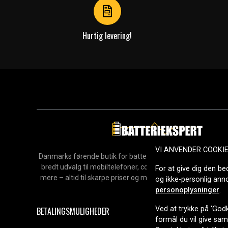
Hurtig levering!
VI ANVENDER COOKI
Danmarks førende butik for batterier, opladere og reservedel
bredt udvalg til mobiltelefoner, computere, værktøj, hush
For at give dig den be
mere – altid til skarpe priser og med hurtig levering. Sikke
og ikke-personlig an
2006.
personoplysninger
.
Ved at trykke på 'Godk
BETALINGSMULIGHEDER
formål du vil give sa