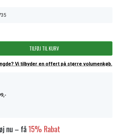
735
TILFØJ TIL KURV
ængde? Vi tilbyder en offert på større volumenkøb.
9,-
føj nu – få
15% Rabat