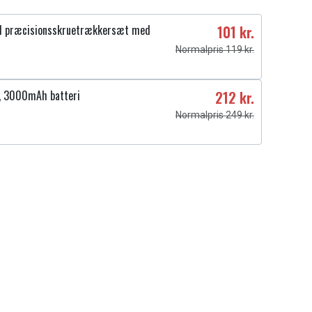
1 præcisionsskruetrækkersæt med
101 kr.
Normalpris 119 kr.
V, 3000mAh batteri
212 kr.
Normalpris 249 kr.