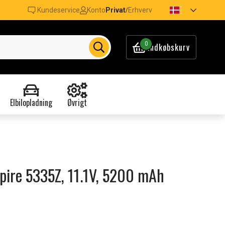
Kundeservice
Konto
Privat
Erhverv
/
0
Indkøbskurv
Elbilopladning
Øvrigt
Aspire 5335Z, 11.1V, 5200 mAh