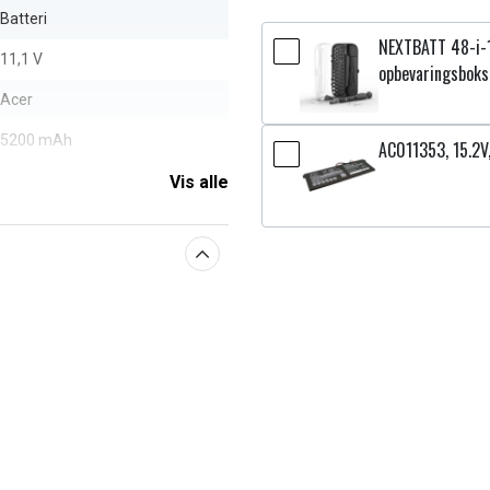
Batteri
NEXTBATT 48-i-
11,1 V
opbevaringsboks
Acer
5200 mAh
AC011353, 15.2
Vis alle
aberne