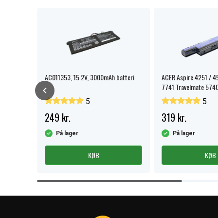
AC011353, 15.2V, 3000mAh batteri
ACER Aspire 4251 / 4
7741 Travelmate 5740
5
5
249 kr.
319 kr.
På lager
På lager
KØB
KØB
Item
1
of
4