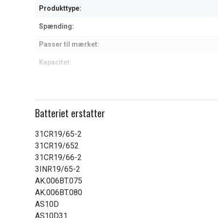
Produkttype:
Spænding:
Passer til mærket:
Kapacitet:
Læs om betydningen af egensk
Batteriet erstatter
31CR19/65-2
31CR19/652
31CR19/66-2
3INR19/65-2
AK.006BT.075
AK.006BT.080
AS10D
AS10D31