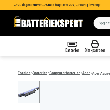
30 dages returret!
Gratis fragt over 299,-
Hurtig levering!
Batterier
Blækpatroner
Forside
Batterier
Computerbatterier
Acer
Acer Aspir