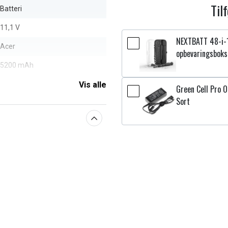
Til
Batteri
11,1 V
NEXTBATT 48-i-
Acer
opbevaringsboks
5200 mAh
Vis alle
Green Cell Pro O
aberne
Sort