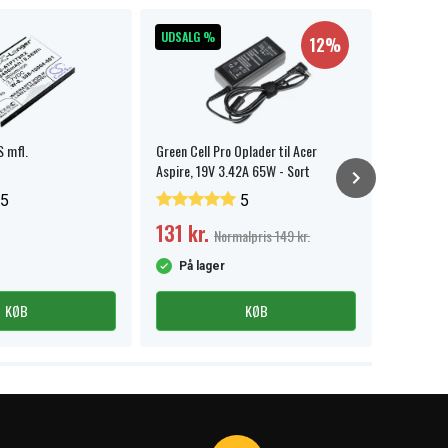
UDSALG %
12%
 mfl.
Green Cell Pro Oplader til Acer
Ugreen US
Aspire, 19V 3.42A 65W - Sort
3.2 Gen 1,
5
5
131 kr.
41 kr.
Normalpris 149 kr.
På lager
På la
KØB
KØB