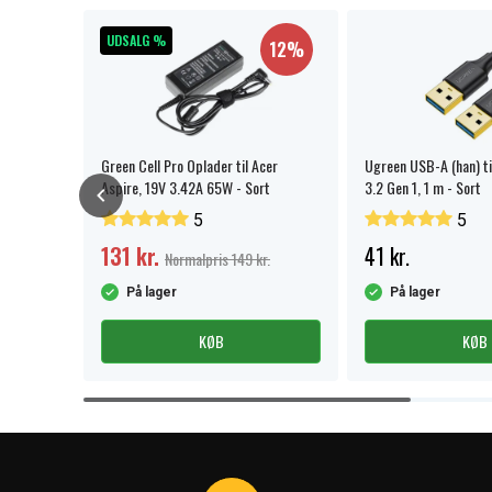
UDSALG %
12%
Green Cell Pro Oplader til Acer
Ugreen USB-A (han) ti
Aspire, 19V 3.42A 65W - Sort
3.2 Gen 1, 1 m - Sort
5
5
131 kr.
41 kr.
Normalpris 149 kr.
På lager
På lager
KØB
KØB
Item
1
of
4