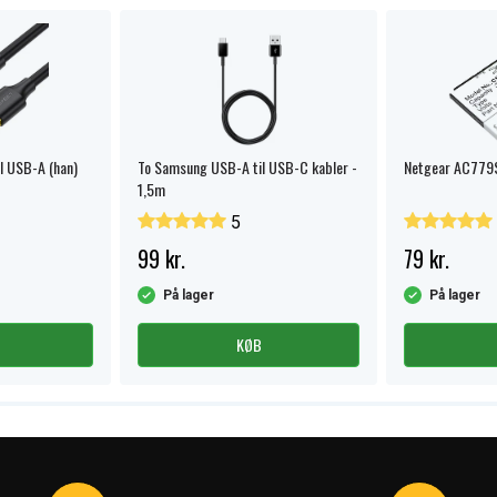
l USB-A (han)
To Samsung USB-A til USB-C kabler -
Netgear AC779S
1,5m
5
99 kr.
79 kr.
På lager
På lager
KØB