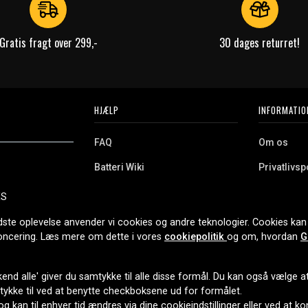
Gratis fragt over 299,-
30 dages returret!
HJÆLP
INFORMATIO
FAQ
Om os
Batteri Wiki
Privatlivspo
Retur
Købsvilkår
ES
e. Vi tilbyder et
Erhvervskunde
Cookies
oldning og meget
dste oplevelse anvender vi cookies og andre teknologier. Cookies kan 
r nethandel siden
noncering. Læs mere om dette i vores
cookiepolitik
og om, hvordan
G
end alle' giver du samtykke til alle disse formål. Du kan også vælge at 
LEVERINGSMULIGHEDER
mtykke til ved at benytte checkboksene ud for formålet.
 og kan til enhver tid ændres via dine cookieindstillinger eller ved at k