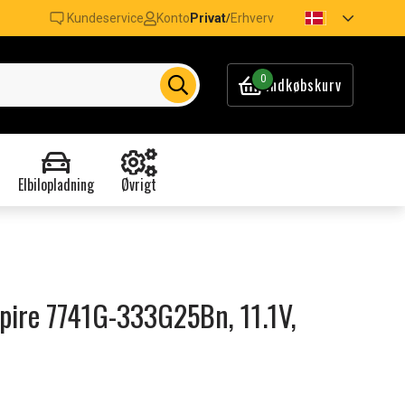
Kundeservice
Konto
Privat
Erhverv
/
0
Indkøbskurv
Elbilopladning
Øvrigt
Aspire 7741G-333G25Bn, 11.1V,