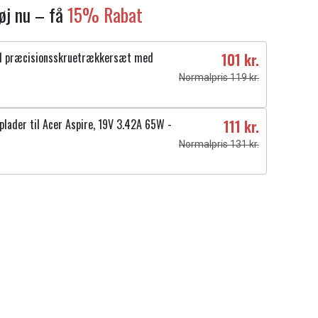
føj nu – få
15% Rabat
1 præcisionsskruetrækkersæt med
101 kr.
Normalpris 119 kr.
plader til Acer Aspire, 19V 3.42A 65W -
111 kr.
Normalpris 131 kr.