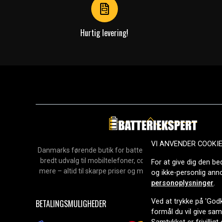
Hurtig levering!
VI ANVENDER COOKI
Danmarks førende butik for batterier, opladere og reservedel
bredt udvalg til mobiltelefoner, computere, værktøj, hush
For at give dig den be
mere – altid til skarpe priser og med hurtig levering. Sikke
og ikke-personlig an
2006.
personoplysninger
.
Ved at trykke på 'Godk
BETALINGSMULIGHEDER
formål du vil give sa