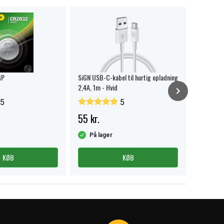
GP
SiGN USB-C-kabel til hurtig opladning
SiGN Enke
2,4A, 1m - Hvid
- Sort
5
5
55 kr.
89 kr.
På lager
På la
KØB
KØB