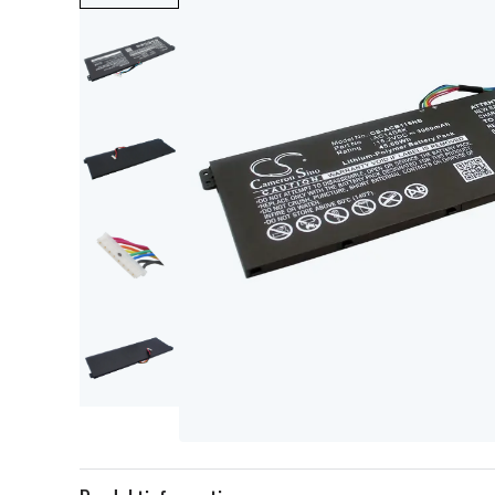
Item
1