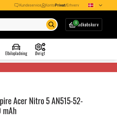
Kundeservice
Konto
Privat
Erhverv
/
0
Indkøbskurv
Elbilopladning
Øvrigt
spire Acer Nitro 5 AN515-52-
0 mAh