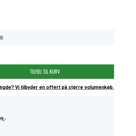
NB
TILFØJ TIL KURV
ængde? Vi tilbyder en offert på større volumenkøb.
9,-