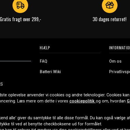
Gratis fragt over 299,-
30 dages returret!
HJÆLP
INFORMATIO
FAQ
Om os
Batteri Wiki
Privatlivspo
Retur
Købsvilkår
ES
e. Vi tilbyder et
Erhvervskunde
Cookies
oldning og meget
dste oplevelse anvender vi cookies og andre teknologier. Cookies kan 
r nethandel siden
noncering. Læs mere om dette i vores
cookiepolitik
og om, hvordan
G
end alle' giver du samtykke til alle disse formål. Du kan også vælge at 
LEVERINGSMULIGHEDER
mtykke til ved at benytte checkboksene ud for formålet.