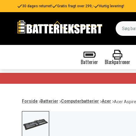
30 dages returret!
Gratis fragt over 299,-
Hurtig levering!
Batterier
Blækpatroner
Forside
Batterier
Computerbatterier
Acer
Acer Aspir