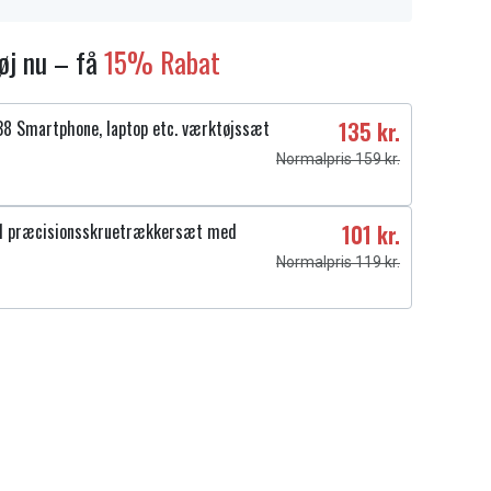
føj nu – få
15% Rabat
8 Smartphone, laptop etc. værktøjssæt
135 kr.
Normalpris 159 kr.
1 præcisionsskruetrækkersæt med
101 kr.
Normalpris 119 kr.