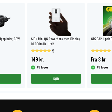
tigoplader, 30W
SiGN Mini QC Powerbank med Display
CR2032 1-pak 
10.000mAh - Hvid
5
149 kr.
Fra 8 kr.
På lager
På lager
KØB