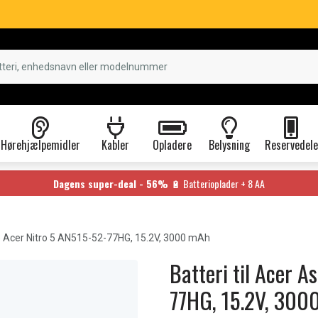
Hørehjælpemidler
Kabler
Opladere
Belysning
Reservedele
Dagens super-deal - 56%
🔋 Batterioplader + 8 AA
e Acer Nitro 5 AN515-52-77HG, 15.2V, 3000 mAh
Batteri til Acer A
77HG, 15.2V, 300