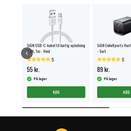
SiGN USB-C-kabel til hurtig opladning
SiGN Enkeltports Hur
2,4A, 1m - Hvid
- Sort
5
5
55 kr.
89 kr.
På lager
På lager
KØB
KØB
Item
1
of
4