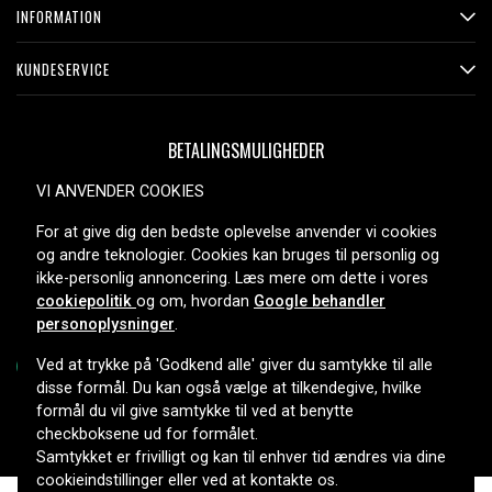
INFORMATION
KUNDESERVICE
BETALINGSMULIGHEDER
VI ANVENDER COOKIES
For at give dig den bedste oplevelse anvender vi cookies
LEVERINGSMULIGHEDER
og andre teknologier. Cookies kan bruges til personlig og
ikke-personlig annoncering. Læs mere om dette i vores
cookiepolitik
og om, hvordan
Google behandler
personoplysninger
.
Ved at trykke på 'Godkend alle' giver du samtykke til alle
disse formål. Du kan også vælge at tilkendegive, hvilke
formål du vil give samtykke til ved at benytte
Copyright © 2026, Spares Nordic AB
checkboksene ud for formålet.
Samtykket er frivilligt og kan til enhver tid ændres via dine
cookieindstillinger eller ved at kontakte os.