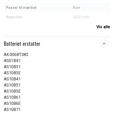
Passer til mærket:
Acer
Kapacitet:
6600 mAh
Vis alle
Læs om betydningen af egenskaberne
Batteriet erstatter
AK.006BT.082
AS01B41
AS10B31
AS10B3E
AS10B41
AS10B51
AS10B5E
AS10B61
AS10B6E
AS10B71