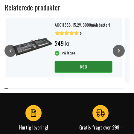
Relaterede produkter
AC011353, 15.2V, 3000mAh batteri
5
249 kr.
På lager
KØB
Item
1
of
4
Hurtig levering!
Gratis fragt over 299,-