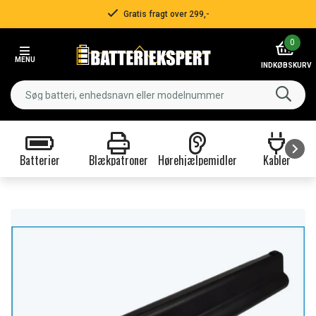
Gratis fragt over 299,-
Item
0
2
MENU
of
INDKØBSKURV
3
Batterier
Blækpatroner
Hørehjælpemidler
Kabler
Item
1
of
9