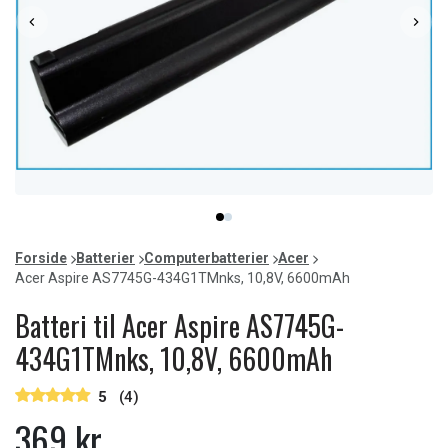
Item
item
item
1
0
1
of
Forside
Batterier
Computerbatterier
Acer
2
Acer Aspire AS7745G-434G1TMnks, 10,8V, 6600mAh
Batteri til Acer Aspire AS7745G-
434G1TMnks, 10,8V, 6600mAh
5
(4)
369 kr.