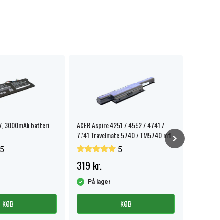
V, 3000mAh batteri
ACER Aspire 4251 / 4552 / 4741 /
Acer Aspir
7741 Travelmate 5740 / TM5740 mfl.
5
5
319 kr.
279 kr.
På lager
På la
KØB
KØB