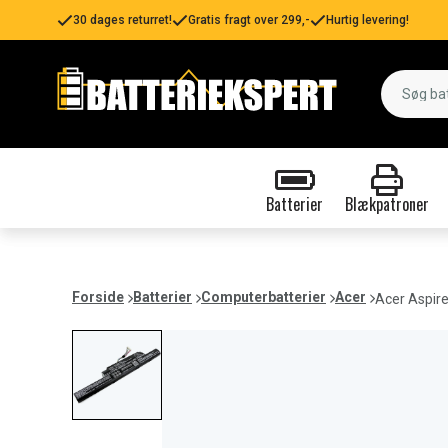
30 dages returret!
Gratis fragt over 299,-
Hurtig levering!
Batterier
Blækpatroner
Forside
Batterier
Computerbatterier
Acer
Acer Aspir