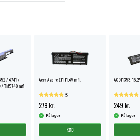
552 / 4741 /
Acer Aspire E11 11,4V mfl.
AC011353, 15.2
 / TM5740 mfl.
5
279 kr.
249 kr.
På lager
På lager
KØB