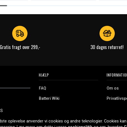
Gratis fragt over 299,-
30 dages returret!
HJÆLP
INFORMATIO
FAQ
Om os
Batteri Wiki
Privatlivspo
Retur
Købsvilkår
ES
e. Vi tilbyder et
Erhvervskunde
Cookies
oldning og meget
dste oplevelse anvender vi cookies og andre teknologier. Cookies kan 
r nethandel siden