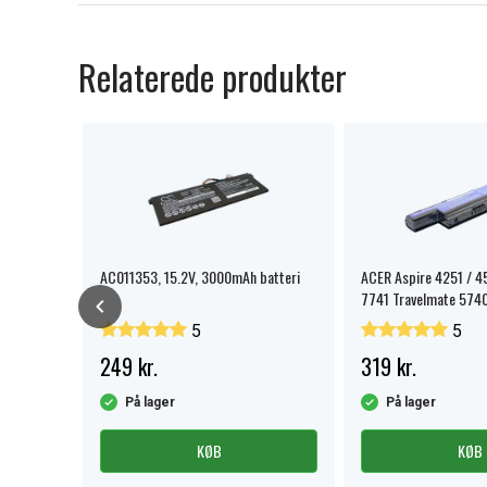
Relaterede produkter
AC011353, 15.2V, 3000mAh batteri
ACER Aspire 4251 / 4
7741 Travelmate 5740
5
5
249 kr.
319 kr.
På lager
På lager
KØB
KØB