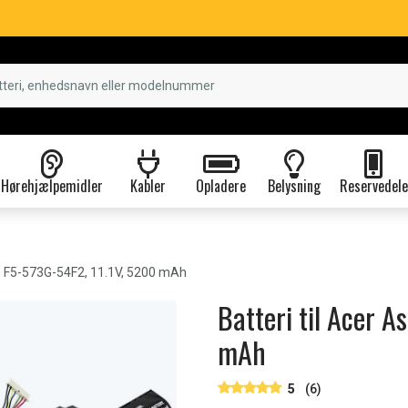
Hørehjælpemidler
Kabler
Opladere
Belysning
Reservedele
e F5-573G-54F2, 11.1V, 5200 mAh
Batteri til Acer A
mAh
5
(6)