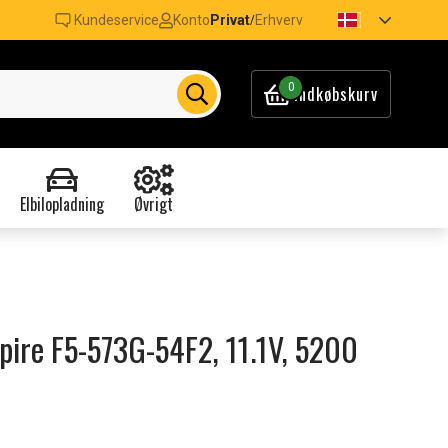
Kundeservice
Konto
Privat
Erhverv
/
0
Indkøbskurv
Elbilopladning
Øvrigt
spire F5-573G-54F2, 11.1V, 5200