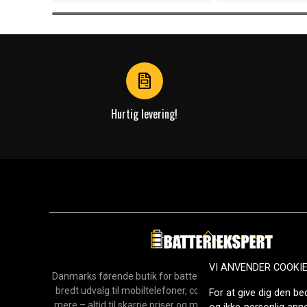
Item
1
of
3
Hurtig levering!
VI ANVENDER COOKI
Danmarks førende butik for batterier, opladere og reservedel
bredt udvalg til mobiltelefoner, computere, værktøj, hush
For at give dig den be
mere – altid til skarpe priser og med hurtig levering. Sikke