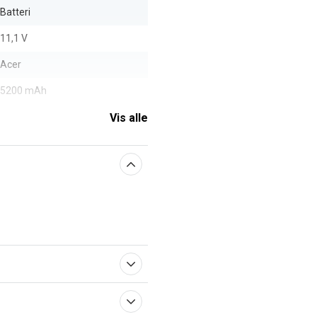
Batteri
11,1 V
Acer
5200 mAh
Vis alle
aberne