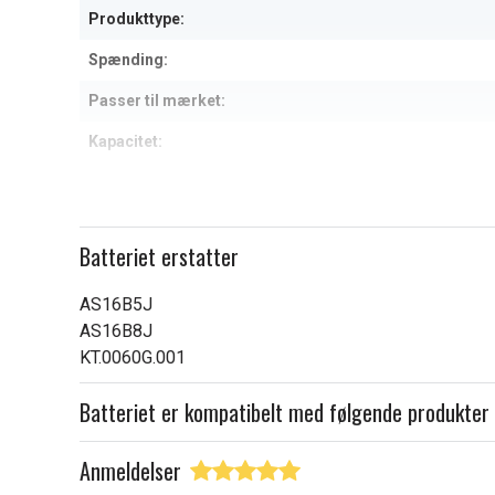
Produkttype:
Spænding:
Passer til mærket:
Kapacitet:
Læs om betydningen af egensk
Batteriet erstatter
AS16B5J
AS16B8J
KT.0060G.001
Batteriet er kompatibelt med følgende produkter
Anmeldelser