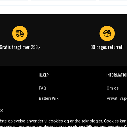
Gratis fragt over 299,-
30 dages returret!
HJÆLP
INFORMATIO
FAQ
Om os
Batteri Wiki
Privatlivspo
Retur
Købsvilkår
ES
e. Vi tilbyder et
Erhvervskunde
Cookies
oldning og meget
dste oplevelse anvender vi cookies og andre teknologier. Cookies kan 
r nethandel siden