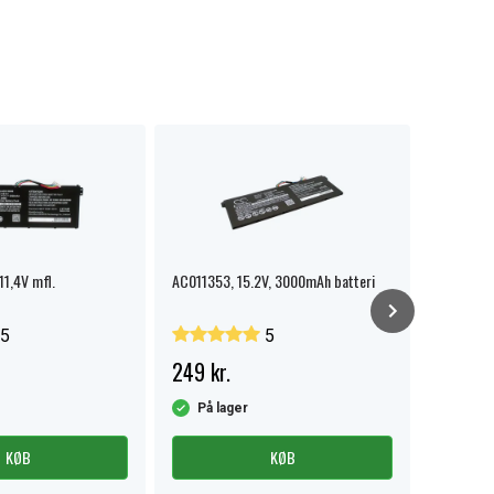
11,4V mfl.
AC011353, 15.2V, 3000mAh batteri
ACER Aspi
7741 Tra
5
5
249 kr.
319 kr.
På lager
På la
KØB
KØB