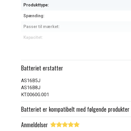
Produkttype:
Spænding:
Passer til mærket:
Kapacitet:
Læs om betydningen af egensk
Batteriet erstatter
AS16B5J
AS16B8J
KT.0060G.001
Batteriet er kompatibelt med følgende produkter
Anmeldelser