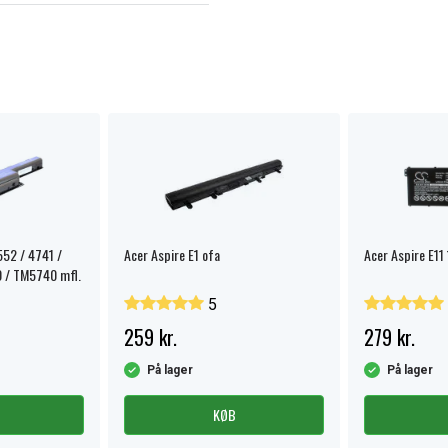
552 / 4741 /
Acer Aspire E1 ofa
Acer Aspire E11 
 / TM5740 mfl.
5
259 kr.
279 kr.
På lager
På lager
KØB