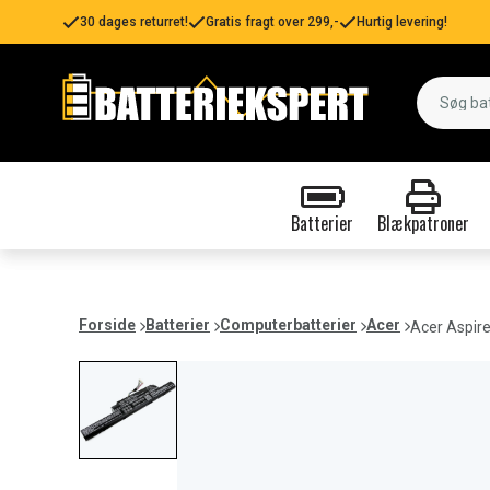
30 dages returret!
Gratis fragt over 299,-
Hurtig levering!
Batterier
Blækpatroner
Forside
Batterier
Computerbatterier
Acer
Acer Aspir