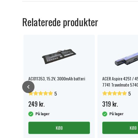
Relaterede produkter
AC011353, 15.2V, 3000mAh batteri
ACER Aspire 4251 / 4
7741 Travelmate 5740
5
5
249 kr.
319 kr.
På lager
På lager
KØB
KØB