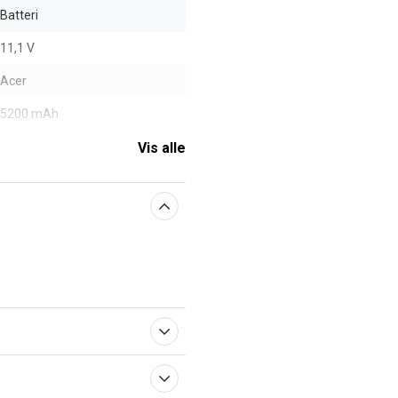
Batteri
11,1 V
Acer
5200 mAh
Vis alle
aberne