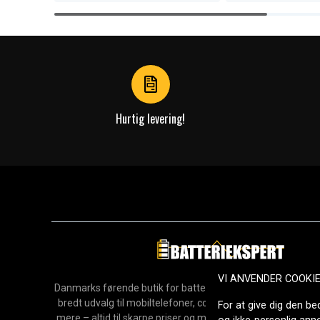
Item
1
of
4
Hurtig levering!
VI ANVENDER COOKI
Danmarks førende butik for batterier, opladere og reservedel
bredt udvalg til mobiltelefoner, computere, værktøj, hush
For at give dig den be
mere – altid til skarpe priser og med hurtig levering. Sikke