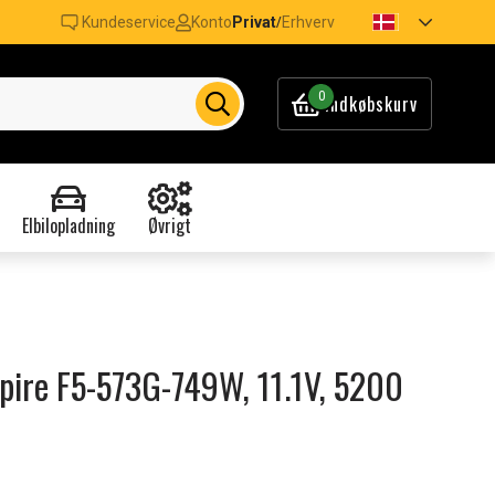
Kundeservice
Konto
Privat
Erhverv
/
0
Indkøbskurv
Elbilopladning
Øvrigt
Aspire F5-573G-749W, 11.1V, 5200