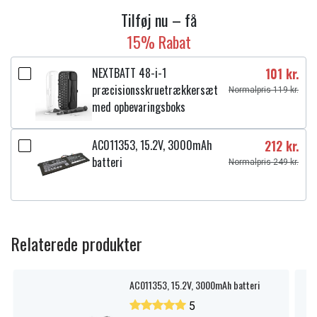
Tilføj nu – få
15% Rabat
NEXTBATT 48-i-1
101 kr.
præcisionsskruetrækkersæt
Normalpris 119 kr.
med opbevaringsboks
AC011353, 15.2V, 3000mAh
212 kr.
batteri
Normalpris 249 kr.
Relaterede produkter
AC011353, 15.2V, 3000mAh batteri
5