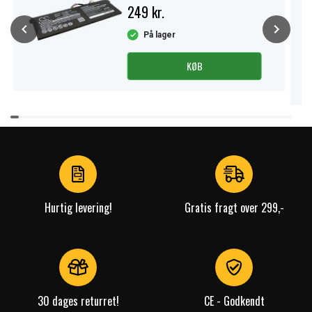
249 kr.
På lager
KØB
Item
1
of
4
Hurtig levering!
Gratis fragt over 299,-
30 dages returret!
CE - Godkendt