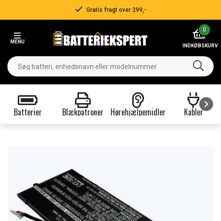
Gratis fragt over 299,-
Item
0
2
MENU
of
INDKØBSKURV
3
Batterier
Blækpatroner
Hørehjælpemidler
Kabler
Item
1
of
9