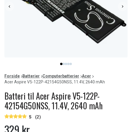
Item
item
item
item
item
item
1
0
1
2
3
4
of
Forside
Batterier
Computerbatterier
Acer
5
Acer Aspire V5-122P-42154G50NSS, 11.4V, 2640 mAh
Batteri til Acer Aspire V5-122P-
42154G50NSS, 11.4V, 2640 mAh
5
(2)
329 kr.