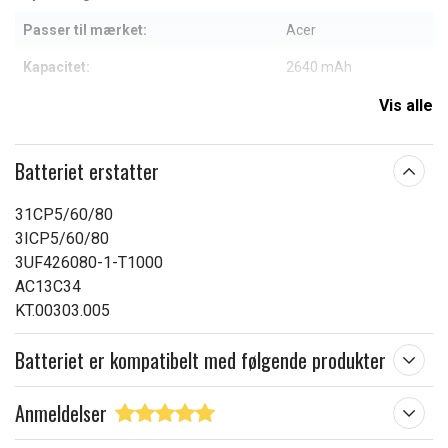
Passer til mærket:
Acer
Kapacitet:
2640 mAh
Vis alle
Læs om betydningen af egenskaberne
Batteriet erstatter
31CP5/60/80
3ICP5/60/80
3UF426080-1-T1000
AC13C34
KT.00303.005
Batteriet er kompatibelt med følgende produkter
Anmeldelser