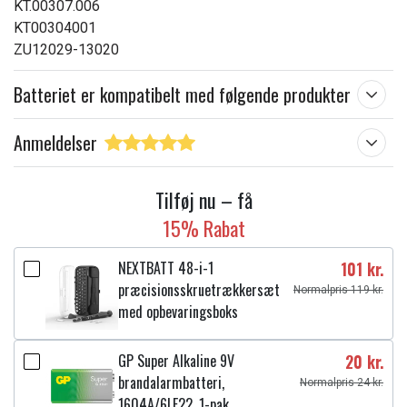
KT.00307.006
KT00304001
ZU12029-13020
Batteriet er kompatibelt med følgende produkter
Anmeldelser
Tilføj nu – få
15% Rabat
NEXTBATT 48-i-1
101 kr.
præcisionsskruetrækkersæt
Normalpris 119 kr.
med opbevaringsboks
GP Super Alkaline 9V
20 kr.
brandalarmbatteri,
Normalpris 24 kr.
1604A/6LF22, 1-pak.