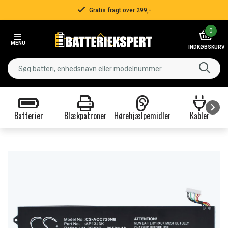
Gratis fragt over 299,-
Item
0
2
MENU
of
INDKØBSKURV
3
Batterier
Blækpatroner
Hørehjælpemidler
Kabler
Item
1
of
9