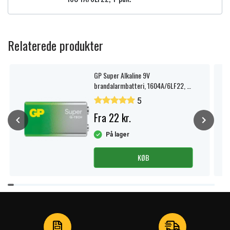
Relaterede produkter
GP Super Alkaline 9V
brandalarmbatteri, 1604A/6LF22, 1-
pak.
5
Fra 22 kr.
På lager
KØB
Item
1
of
4