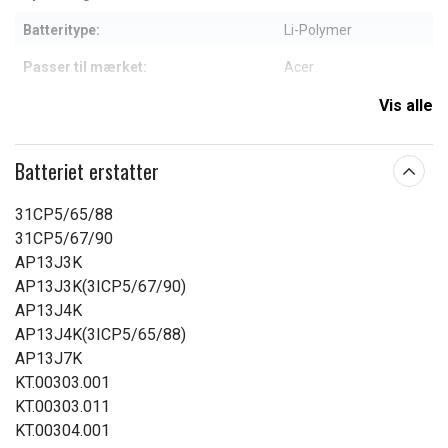
Batteritype:
Li-Polymer
Passer til mærket:
Acer
Kapacitet:
3950 mAh
Vis alle
Læs om betydningen af egenskaberne
Batteriet erstatter
31CP5/65/88
31CP5/67/90
AP13J3K
AP13J3K(3ICP5/67/90)
AP13J4K
AP13J4K(3ICP5/65/88)
AP13J7K
KT.00303.001
KT.00303.011
KT.00304.001