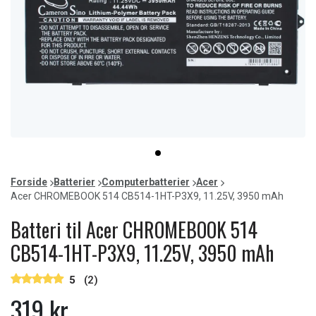
Item
item
1
0
of
Forside
Batterier
Computerbatterier
Acer
1
Acer CHROMEBOOK 514 CB514-1HT-P3X9, 11.25V, 3950 mAh
Batteri til Acer CHROMEBOOK 514
CB514-1HT-P3X9, 11.25V, 3950 mAh
5
(2)
319 kr.