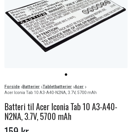
Item
item
1
0
of
Forside
Batterier
Tabletbatterier
Acer
1
Acer Iconia Tab 10 A3-A40-N2NA, 3.7V, 5700 mAh
Batteri til Acer Iconia Tab 10 A3-A40-
N2NA, 3.7V, 5700 mAh
159 kr.