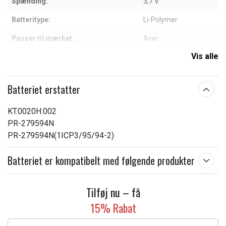
Spænding:
3,7 V
Batteritype:
Li-Polymer
Passer til mærket:
Acer
Vis alle
Kapacitet:
5700 mAh
Læs om betydningen af egenskaberne
Batteriet erstatter
KT.0020H.002
PR-279594N
PR-279594N(1ICP3/95/94-2)
Batteriet er kompatibelt med følgende produkter
Tilføj nu – få
15% Rabat