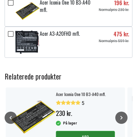
Acer Iconia One 10 B3-A40
196 kr.
mfl.
Normalpris 230 kr.
Acer A3-A20FHD mfl.
475 kr.
Normalpris 559 kr.
Relaterede produkter
Acer Iconia One 10 B3-A40 mfl.
5
230 kr.
På lager
KØB