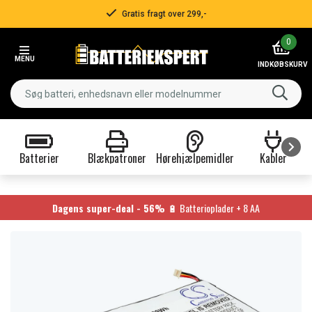
Gratis fragt over 299,-
Item
0
2
MENU
of
INDKØBSKURV
3
Batterier
Blækpatroner
Hørehjælpemidler
Kabler
Item
1
of
Dagens super-deal - 56%
🔋 Batterioplader + 8 AA
9