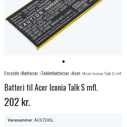
Item
item
1
0
of
Forside
Batterier
Tabletbatterier
Acer
Acer Iconia Talk S mfl.
1
Batteri til Acer Iconia Talk S mfl.
202 kr.
Varenummer:
ACS724SL