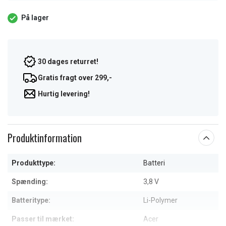
På lager
30 dages returret!
Gratis fragt over 299,-
Hurtig levering!
Produktinformation
Produkttype:
Batteri
Spænding:
3,8 V
Batteritype:
Li-Polymer
Passer til mærket:
Acer