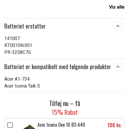
Kapacitet:
3300 mAh
Vis alle
Læs om betydningen af egenskaberne
Batteriet erstatter
141007
KT.0010N.001
PR-3258C7G
Batteriet er kompatibelt med følgende produkter
Acer A1-734
Acer Iconia Talk S
Tilføj nu – få
15% Rabat
Acer Iconia One 10 B3-A40
196 kr.