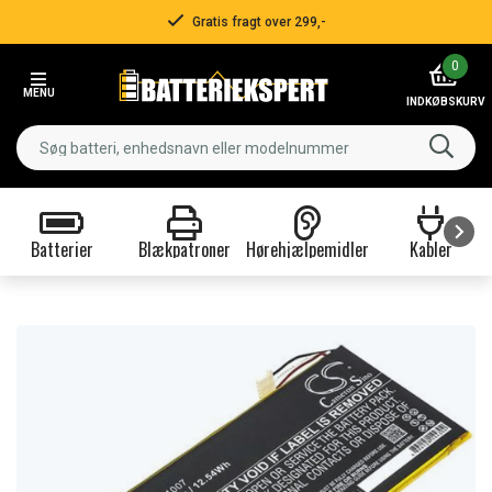
Gratis fragt over 299,-
Item
0
2
MENU
of
INDKØBSKURV
3
Batterier
Blækpatroner
Hørehjælpemidler
Kabler
Item
1
of
9