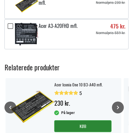
mfl.
Normalpris 230 kr.
Acer A3-A20FHD mfl.
475 kr.
Normalpris 559 kr.
Relaterede produkter
Acer Iconia One 10 B3-A40 mfl.
5
230 kr.
På lager
KØB