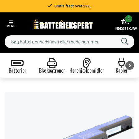
Gratis fragt over 299,-
Item
0
2
MENU
of
INDKØBSKURV
3
Batterier
Blækpatroner
Hørehjælpemidler
Kabler
Item
1
of
9