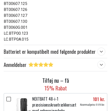
BT.00607.125
BT.00607.126
BT.00607.127
BT.00607.130
BT.0060G.001
LC.BTP00.123
LC.BTP0A.015
Batteriet er kompatibelt med følgende produkter
Anmeldelser
Tilføj nu – få
15% Rabat
NEXTBATT 48-i-1
101 kr.
præcisionsskruetrækkersæt
Normalpris 119 kr.
med opbevaringsboks