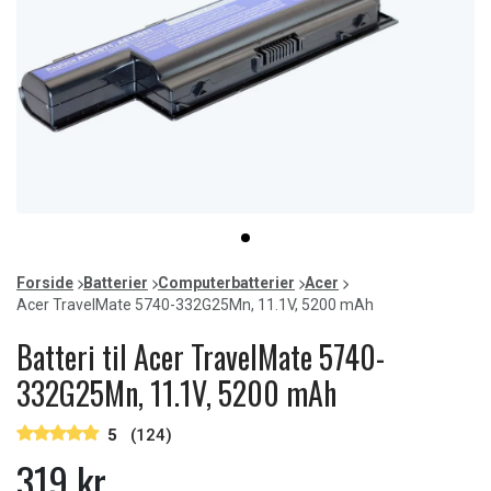
Item
item
1
0
of
Forside
Batterier
Computerbatterier
Acer
1
Acer TravelMate 5740-332G25Mn, 11.1V, 5200 mAh
Batteri til Acer TravelMate 5740-
332G25Mn, 11.1V, 5200 mAh
5
(124)
319 kr.