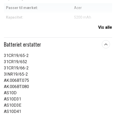
Passer til mærket:
Acer
Kapacitet:
5200 mAh
Vis alle
Læs om betydningen af egenskaberne
Batteriet erstatter
31CR19/65-2
31CR19/652
31CR19/66-2
3INR19/65-2
AK.006BT.075
AK.006BT.080
AS10D
AS10D31
AS10D3E
AS10D41