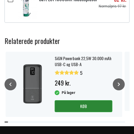
Normalpris 97 kr.
Relaterede produkter
SiGN Powerbank 22,5W 30.000 mAh
USB-C og USB-A
5
249 kr.
På lager
KØB
Item
1