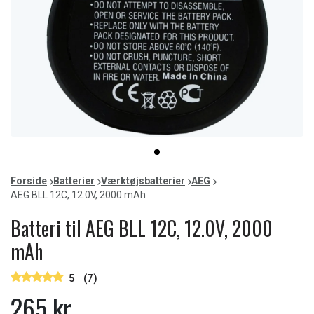
Item
item
1
0
of
Forside
Batterier
Værktøjsbatterier
AEG
1
AEG BLL 12C, 12.0V, 2000 mAh
Batteri til AEG BLL 12C, 12.0V, 2000
mAh
5
(7)
265 kr.