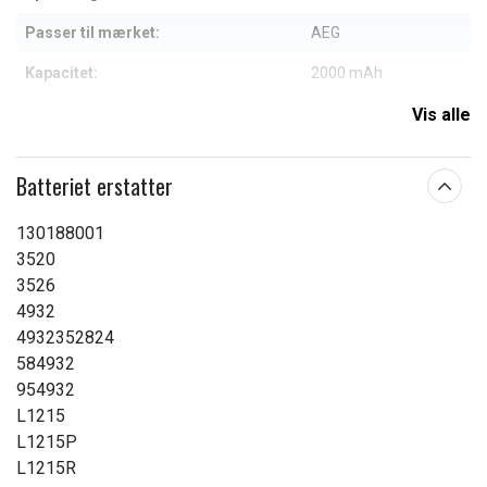
Passer til mærket:
AEG
Kapacitet:
2000 mAh
Vis alle
Læs om betydningen af egenskaberne
Batteriet erstatter
130188001
3520
3526
4932
4932352824
584932
954932
L1215
L1215P
L1215R