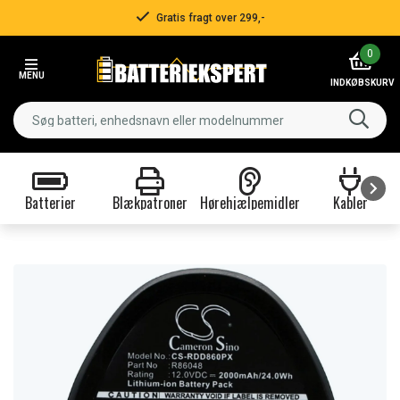
Gratis fragt over 299,-
Item
0
2
MENU
of
INDKØBSKURV
3
Batterier
Blækpatroner
Hørehjælpemidler
Kabler
Item
1
of
9