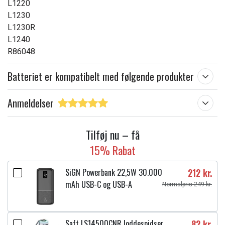
L1220
L1230
L1230R
L1240
R86048
Batteriet er kompatibelt med følgende produkter
Anmeldelser
Tilføj nu – få
15% Rabat
SiGN Powerbank 22,5W 30.000
212 kr.
mAh USB-C og USB-A
Normalpris 249 kr.
Saft LS14500CNR loddespidser
82 kr.