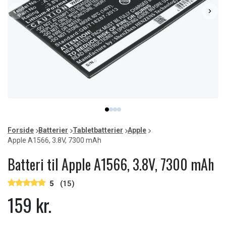
Item
item
item
item
item
1
0
1
2
3
of
Forside
Batterier
Tabletbatterier
Apple
4
Apple A1566, 3.8V, 7300 mAh
Batteri til Apple A1566, 3.8V, 7300 mAh
5
(15)
159 kr.