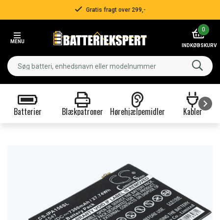
Gratis fragt over 299,-
Item
0
2
MENU
of
INDKØBSKURV
3
Batterier
Blækpatroner
Hørehjælpemidler
Kabler
Item
1
of
9