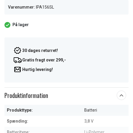
Varenummer:
IPA156SL
På lager
30 dages returret!
Gratis fragt over 299,-
Hurtig levering!
Produktinformation
Produkttype:
Batteri
Spænding:
3,8 V
Batteritype:
Li-Polymer