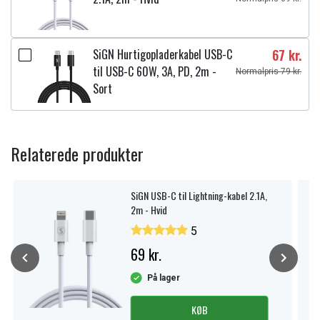
SiGN Hurtigopladerkabel USB-C
67 kr.
til USB-C 60W, 3A, PD, 2m -
Normalpris 79 kr.
Sort
Relaterede produkter
SiGN USB-C til Lightning-kabel 2.1A,
2m - Hvid
5
69 kr.
På lager
KØB