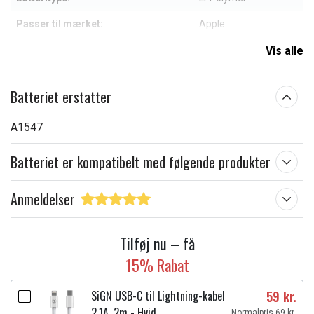
Passer til mærket:
Apple
Kapacitet:
7300 mAh
Vis alle
Læs om betydningen af egenskaberne
Batteriet erstatter
A1547
Batteriet er kompatibelt med følgende produkter
Anmeldelser
Tilføj nu – få
15% Rabat
SiGN USB-C til Lightning-kabel
59 kr.
2.1A, 2m - Hvid
Normalpris 69 kr.