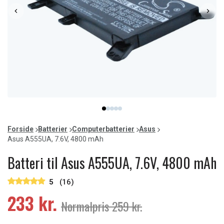
Item
item
item
item
item
item
1
0
1
2
3
4
of
Forside
Batterier
Computerbatterier
Asus
5
Asus A555UA, 7.6V, 4800 mAh
Batteri til Asus A555UA, 7.6V, 4800 mAh
5
(16)
233 kr.
Normalpris 259 kr.