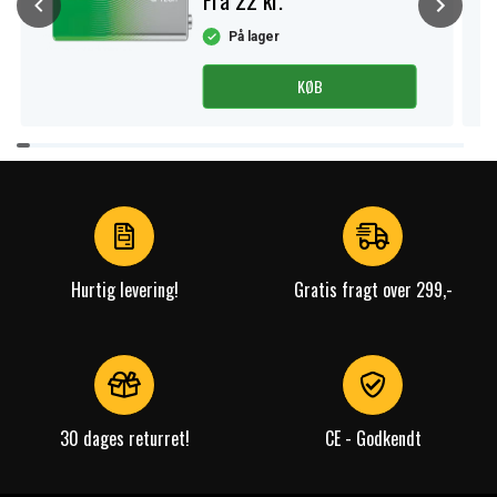
Fra 22 kr.
På lager
KØB
Item
1
of
4
Hurtig levering!
Gratis fragt over 299,-
30 dages returret!
CE - Godkendt