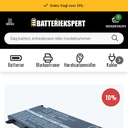
Gratis fragt over 299,-
Item
0
2
MENU
of
INDKØBSKURV
3
Batterier
Blækpatroner
Hørehjælpemidler
Kabler
Item
1
of
9
10%