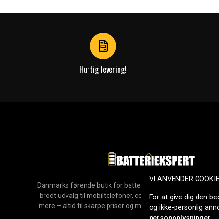
1
of
4
Hurtig levering!
VI ANVENDER COOKI
Danmarks førende butik for batterier, opladere og reservedel
bredt udvalg til mobiltelefoner, computere, værktøj, hush
For at give dig den be
mere – altid til skarpe priser og med hurtig levering. Sikke
og ikke-personlig an
2006.
personoplysninger
.