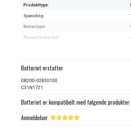
Produkttype:
Spænding:
Batteritype:
Passer til mærket:
Kapacitet:
Læs om betydningen af egensk
Batteriet erstatter
0B200-02830100
C31N1721
Batteriet er kompatibelt med følgende produkter
Anmeldelser