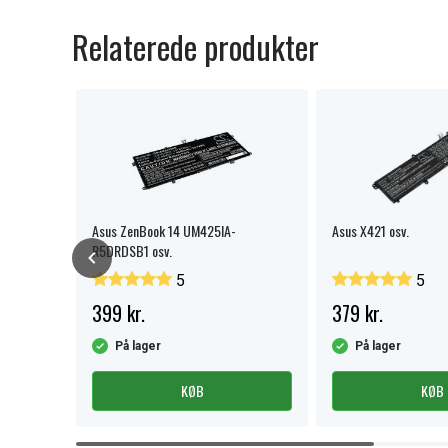
Relaterede produkter
Asus ZenBook 14 UM425IA-
Asus X421 osv.
R5DRDSB1 osv.
5
5
399 kr.
379 kr.
På lager
På lager
KØB
KØB
Item