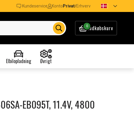
Kundeservice
Konto
Privat
Erhverv
/
0
Indkøbskurv
Elbilopladning
Øvrigt
E406SA-EB095T, 11.4V, 4800