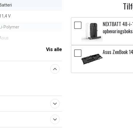
Til
Batteri
11,4 V
NEXTBATT 48-i-
Li-Polymer
opbevaringsboks
Asus
4800 mAh
Vis alle
Asus ZenBook 1
aberne