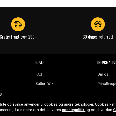
Gratis fragt over 299,-
30 dages returret!
HJÆLP
INFORMATIO
FAQ
Om os
Batteri Wiki
Privatlivspo
Retur
Købsvilkår
ES
e. Vi tilbyder et
Erhvervskunde
Cookies
oldning og meget
dste oplevelse anvender vi cookies og andre teknologier. Cookies kan 
r nethandel siden
noncering. Læs mere om dette i vores
cookiepolitik
og om, hvordan
G