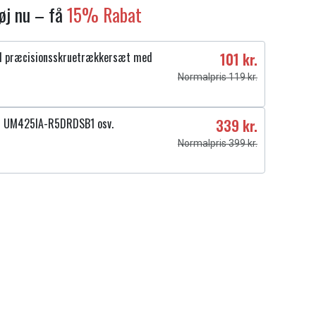
føj nu – få
15% Rabat
1 præcisionsskruetrækkersæt med
101 kr.
Normalpris 119 kr.
4 UM425IA-R5DRDSB1 osv.
339 kr.
Normalpris 399 kr.