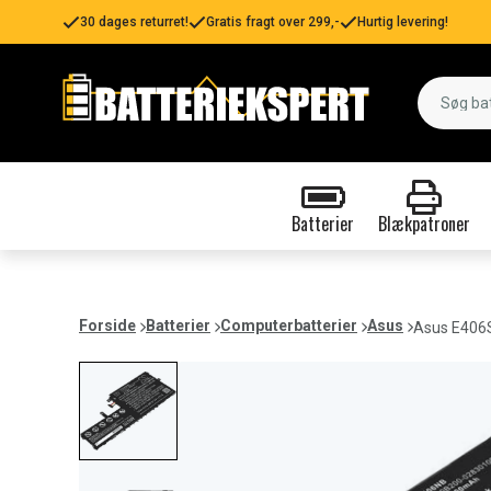
30 dages returret!
Gratis fragt over 299,-
Hurtig levering!
Batterier
Blækpatroner
Forside
Batterier
Computerbatterier
Asus
Asus E406