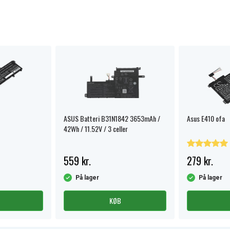
ASUS Batteri B31N1842 3653mAh /
Asus E410 ofa
42Wh / 11.52V / 3 celler
559 kr.
279 kr.
På lager
På lager
KØB