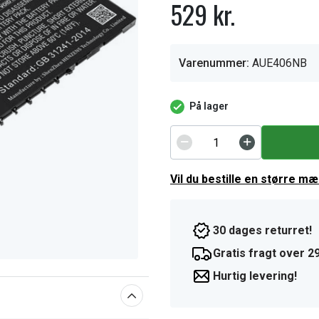
529 kr.
Varenummer:
AUE406NB
På lager
Vil du bestille en større m
30 dages returret!
Gratis fragt over 29
Hurtig levering!