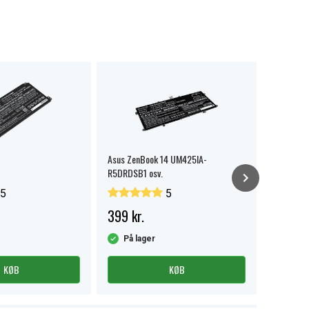
Asus ZenBook 14 UM425IA-
Asus X421
R5DRDSB1 osv.
5
5
399 kr.
379 kr.
På lager
På la
KØB
KØB