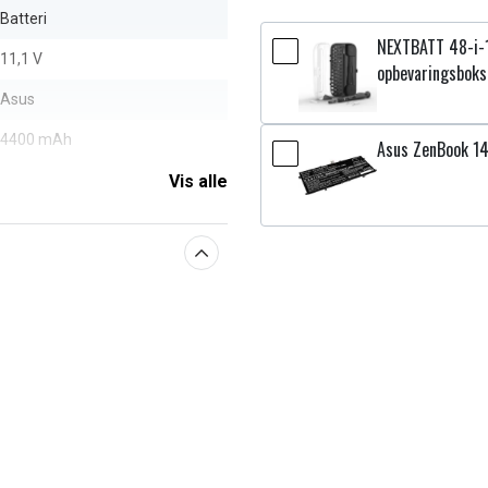
Batteri
NEXTBATT 48-i-
11,1 V
opbevaringsboks
Asus
4400 mAh
Asus ZenBook 1
Vis alle
aberne