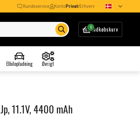
Kundeservice
Konto
Privat
Erhverv
/
0
Indkøbskurv
Elbilopladning
Øvrigt
F3Jp, 11.1V, 4400 mAh