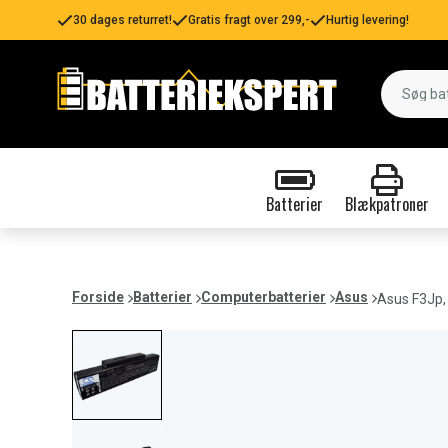
30 dages returret!
Gratis fragt over 299,-
Hurtig levering!
Batterier
Blækpatroner
Forside
Batterier
Computerbatterier
Asus
Asus F3Jp,