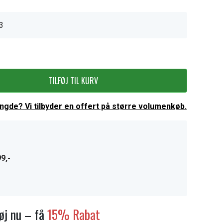
3
TILFØJ TIL KURV
ængde? Vi tilbyder en offert på større volumenkøb.
9,-
føj nu – få
15% Rabat