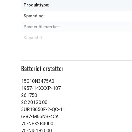
Produkttype:
Spænding:
Passer til mærket:
Kapacitet:
Læs om betydningen af egensk
Batteriet erstatter
15G10N3475A0
1957-14XXXP-107
261750
2C.201S0.001
3UR18650F-2-QC-11
6-87-M66NS-4CA
70-NFX2B3000
70-NI51B2000