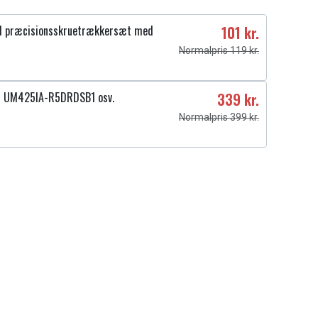
1 præcisionsskruetrækkersæt med
101 kr.
Normalpris 119 kr.
4 UM425IA-R5DRDSB1 osv.
339 kr.
Normalpris 399 kr.