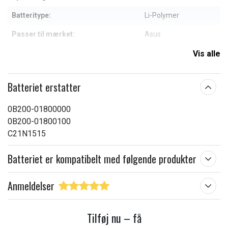
Batteritype:
Li-Polymer
Passer til mærket:
Asus
Kapacitet:
5000 mAh
Vis alle
Læs om betydningen af egenskaberne
Batteriet erstatter
0B200-01800000
0B200-01800100
C21N1515
Batteriet er kompatibelt med følgende produkter
Anmeldelser
Tilføj nu – få