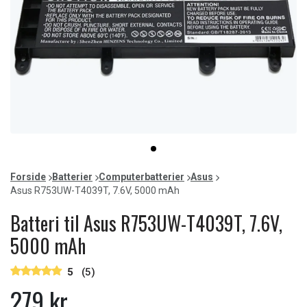
Item
item
1
0
of
Forside
Batterier
Computerbatterier
Asus
1
Asus R753UW-T4039T, 7.6V, 5000 mAh
Batteri til Asus R753UW-T4039T, 7.6V,
5000 mAh
5
(5)
279 kr.