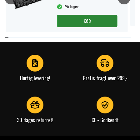
På lager
KØB
Item
1
of
4
Hurtig levering!
Gratis fragt over 299,-
30 dages returret!
CE - Godkendt