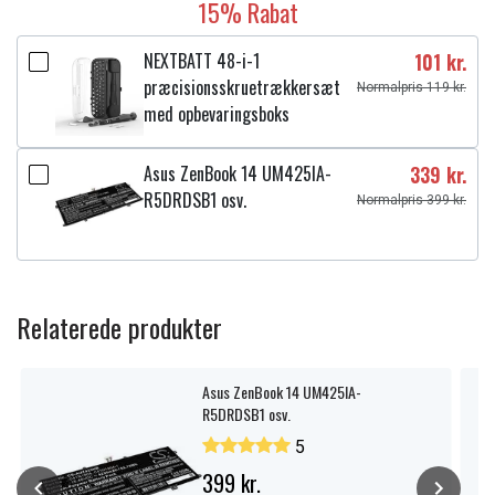
15% Rabat
NEXTBATT 48-i-1
101 kr.
præcisionsskruetrækkersæt
Normalpris 119 kr.
med opbevaringsboks
Asus ZenBook 14 UM425IA-
339 kr.
R5DRDSB1 osv.
Normalpris 399 kr.
Relaterede produkter
Asus ZenBook 14 UM425IA-
R5DRDSB1 osv.
5
399 kr.