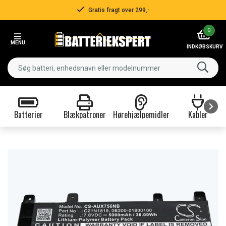
Gratis fragt over 299,-
Item
0
2
MENU
of
INDKØBSKURV
3
Batterier
Blækpatroner
Hørehjælpemidler
Kabler
Item
1
of
9