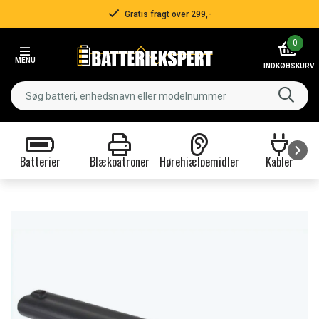
Gratis fragt over 299,-
Item
0
2
MENU
of
INDKØBSKURV
3
Batterier
Blækpatroner
Hørehjælpemidler
Kabler
Item
1
of
9