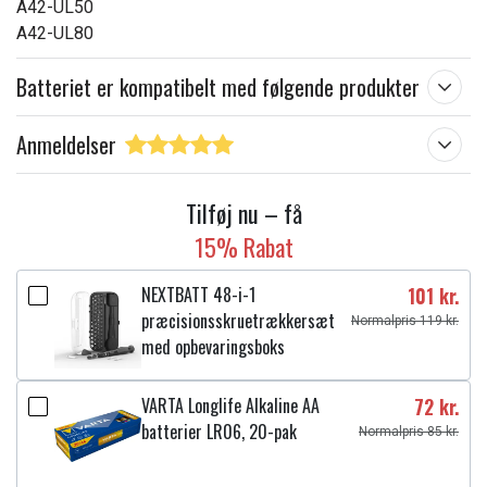
A42-UL50
A42-UL80
Batteriet er kompatibelt med følgende produkter
Anmeldelser
Tilføj nu – få
15% Rabat
NEXTBATT 48-i-1
101 kr.
præcisionsskruetrækkersæt
Normalpris 119 kr.
med opbevaringsboks
VARTA Longlife Alkaline AA
72 kr.
batterier LR06, 20-pak
Normalpris 85 kr.