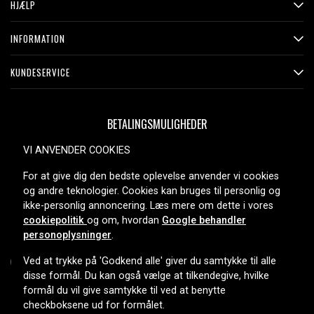
HJÆLP
INFORMATION
KUNDESERVICE
BETALINGSMULIGHEDER
VI ANVENDER COOKIES
For at give dig den bedste oplevelse anvender vi cookies
LEVERINGSMULIGHEDER
og andre teknologier. Cookies kan bruges til personlig og
ikke-personlig annoncering. Læs mere om dette i vores
cookiepolitik
og om, hvordan
Google behandler
personoplysninger
.
Ved at trykke på 'Godkend alle' giver du samtykke til alle
disse formål. Du kan også vælge at tilkendegive, hvilke
formål du vil give samtykke til ved at benytte
Copyright © 2026, Spares Nordic AB
checkboksene ud for formålet.