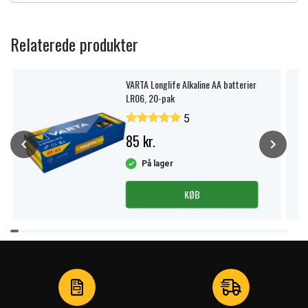
Relaterede produkter
VARTA Longlife Alkaline AA batterier
LR06, 20-pak
5
85 kr.
På lager
KØB
Item
1
of
4