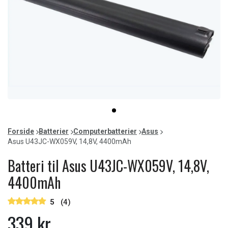
Item
item
1
0
of
Forside
Batterier
Computerbatterier
Asus
1
Asus U43JC-WX059V, 14,8V, 4400mAh
Batteri til Asus U43JC-WX059V, 14,8V,
4400mAh
5
(4)
339 kr.