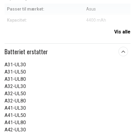
Passer til mærket:
Asus
Kapacitet:
4400 mAh
Vis alle
Læs om betydningen af egenskaberne
Batteriet erstatter
A31-UL30
A31-UL50
A31-UL80
A32-UL30
A32-UL50
A32-UL80
A41-UL30
A41-UL50
A41-UL80
A42-UL30