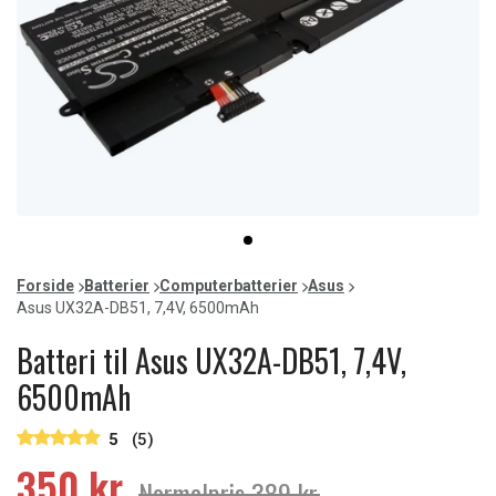
Item
item
1
0
of
Forside
Batterier
Computerbatterier
Asus
1
Asus UX32A-DB51, 7,4V, 6500mAh
Batteri til Asus UX32A-DB51, 7,4V,
6500mAh
5
(5)
350 kr.
Normalpris 389 kr.