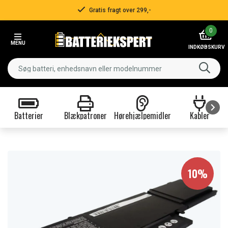
Gratis fragt over 299,-
Item
0
2
MENU
of
INDKØBSKURV
3
Batterier
Blækpatroner
Hørehjælpemidler
Kabler
Item
1
of
9
10%