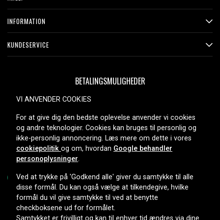
INFORMATION
KUNDESERVICE
BETALINGSMULIGHEDER
VI ANVENDER COOKIES
For at give dig den bedste oplevelse anvender vi cookies
LEVERINGSMULIGHEDER
og andre teknologier. Cookies kan bruges til personlig og
ikke-personlig annoncering. Læs mere om dette i vores
cookiepolitik
og om, hvordan
Google behandler
personoplysninger
.
Ved at trykke på 'Godkend alle' giver du samtykke til alle
disse formål. Du kan også vælge at tilkendegive, hvilke
formål du vil give samtykke til ved at benytte
Copyright © 2026, Spares Nordic AB
checkboksene ud for formålet.
Samtykket er frivilligt og kan til enhver tid ændres via dine