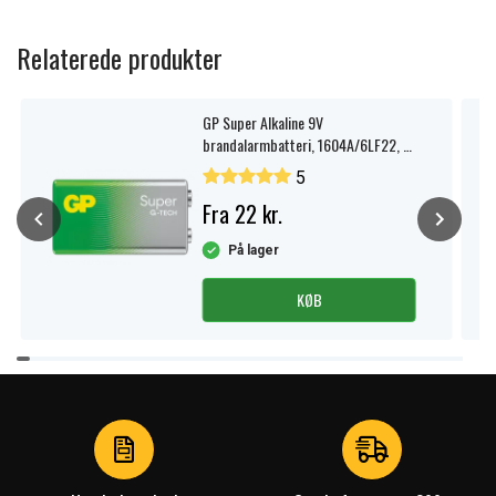
Relaterede produkter
GP Super Alkaline 9V
brandalarmbatteri, 1604A/6LF22, 1-
pak.
5
Fra 22 kr.
På lager
KØB
Item
1
of
4