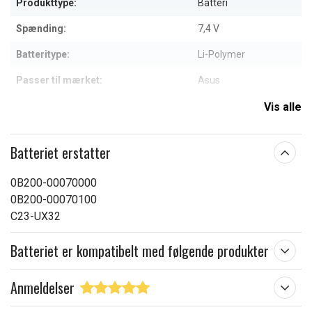
Produkttype:
Batteri
Spænding:
7,4 V
Batteritype:
Li-Polymer
Passer til mærket:
Asus
Kapacitet:
6500 mAh
Vis alle
Læs om betydningen af egenskaberne
Batteriet erstatter
0B200-00070000
0B200-00070100
C23-UX32
Batteriet er kompatibelt med følgende produkter
Anmeldelser