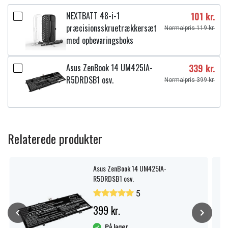
NEXTBATT 48-i-1
101 kr.
præcisionsskruetrækkersæt
Normalpris 119 kr.
med opbevaringsboks
Asus ZenBook 14 UM425IA-
339 kr.
R5DRDSB1 osv.
Normalpris 399 kr.
Relaterede produkter
Asus ZenBook 14 UM425IA-
R5DRDSB1 osv.
5
399 kr.
På lager