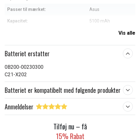
Passer til mærket:
Asus
Kapacitet:
5100 mAh
Vis alle
Læs om betydningen af egenskaberne
Batteriet erstatter
0B200-00230300
C21-X202
Batteriet er kompatibelt med følgende produkter
Anmeldelser
Tilføj nu – få
15% Rabat