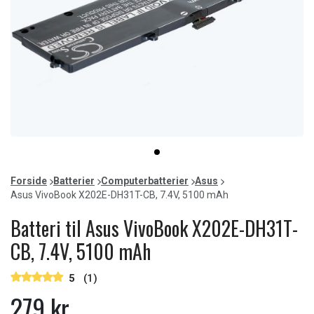
Item
item
1
0
of
Forside
Batterier
Computerbatterier
Asus
1
Asus VivoBook X202E-DH31T-CB, 7.4V, 5100 mAh
Batteri til Asus VivoBook X202E-DH31T-
CB, 7.4V, 5100 mAh
5
(1)
279 kr.