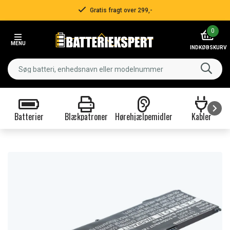
Gratis fragt over 299,-
Item
0
2
MENU
of
INDKØBSKURV
3
Batterier
Blækpatroner
Hørehjælpemidler
Kabler
Item
1
of
9