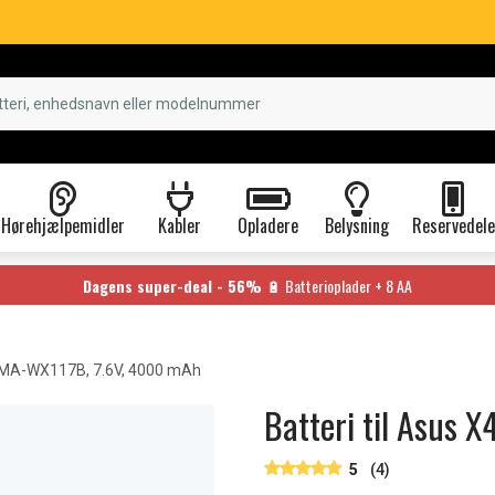
Hørehjælpemidler
Kabler
Opladere
Belysning
Reservedele
Dagens super-deal - 56%
🔋 Batterioplader + 8 AA
MA-WX117B, 7.6V, 4000 mAh
Batteri til Asus
5
(4)