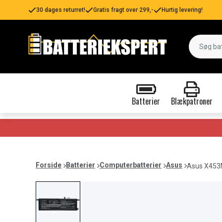
30 dages returret!
Gratis fragt over 299,-
Hurtig levering!
Batterier
Blækpatroner
Forside
Batterier
Computerbatterier
Asus
Asus X453