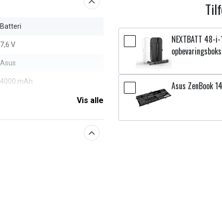
Til
Batteri
NEXTBATT 48-i-
7,6 V
opbevaringsboks
Asus
4000 mAh
Asus ZenBook 1
Vis alle
aberne