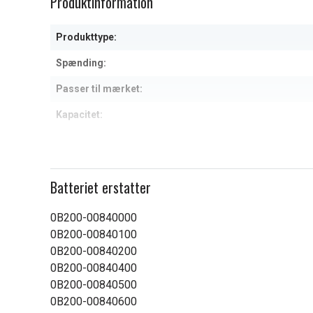
Produktinformation
of
1
Produkttype:
Spænding:
Passer til mærket:
Kapacitet:
Læs om betydningen af egensk
Batteriet erstatter
0B200-00840000
0B200-00840100
0B200-00840200
0B200-00840400
0B200-00840500
0B200-00840600