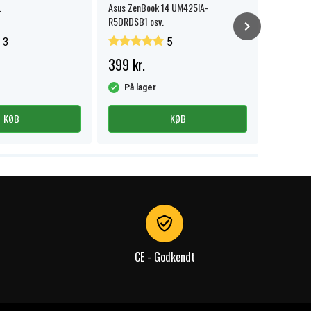
.
Asus ZenBook 14 UM425IA-
Asus X421
R5DRDSB1 osv.
3
5
399 kr.
379 kr.
På lager
På la
KØB
KØB
CE - Godkendt