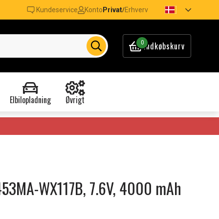
Kundeservice
Konto
Privat
Erhverv
/
0
Indkøbskurv
Elbilopladning
Øvrigt
 X453MA-WX117B, 7.6V, 4000 mAh