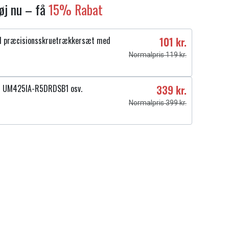
føj nu – få
15% Rabat
1 præcisionsskruetrækkersæt med
101 kr.
Normalpris 119 kr.
4 UM425IA-R5DRDSB1 osv.
339 kr.
Normalpris 399 kr.