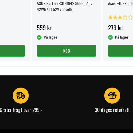
ASUS Batteri B31N1842 3653mAh /
Asus E402S mfl
42Wh / 11.52V / 3 celler
559 kr.
279 kr.
På lager
På lager
KØB
Gratis fragt over 299,-
30 dages returret!