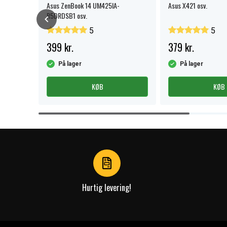
Asus ZenBook 14 UM425IA-
Asus X421 osv.
R5DRDSB1 osv.
5
5
399 kr.
379 kr.
På lager
På lager
KØB
KØB
Item
1
of
4
Hurtig levering!