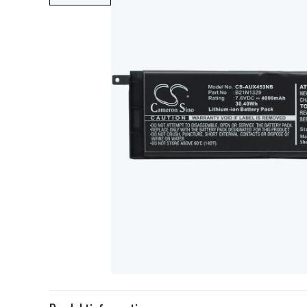
Item
1