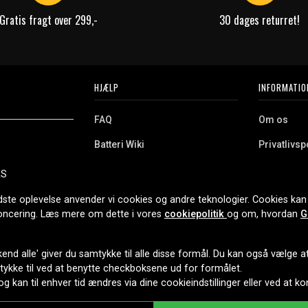
Gratis fragt over 299,-
30 dages returret!
HJÆLP
INFORMATIO
FAQ
Om os
Batteri Wiki
Privatlivspo
Retur
Købsvilkår
ES
e. Vi tilbyder et
Erhvervskunde
Cookies
oldning og meget
dste oplevelse anvender vi cookies og andre teknologier. Cookies kan 
r nethandel siden
noncering. Læs mere om dette i vores
cookiepolitik
og om, hvordan
G
end alle' giver du samtykke til alle disse formål. Du kan også vælge at 
LEVERINGSMULIGHEDER
mtykke til ved at benytte checkboksene ud for formålet.
 og kan til enhver tid ændres via dine cookieindstillinger eller ved at k