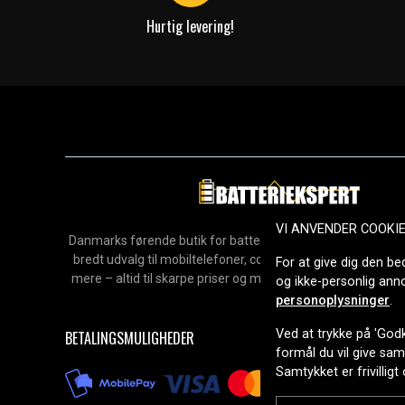
Hurtig levering!
VI ANVENDER COOKI
Danmarks førende butik for batterier, opladere og reservedel
bredt udvalg til mobiltelefoner, computere, værktøj, hush
For at give dig den be
mere – altid til skarpe priser og med hurtig levering. Sikke
og ikke-personlig an
2006.
personoplysninger
.
Ved at trykke på 'Godk
BETALINGSMULIGHEDER
formål du vil give sa
Samtykket er frivilligt