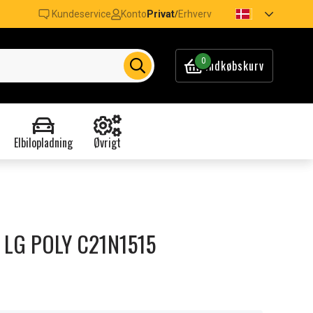
Kundeservice
Konto
Privat
Erhverv
/
0
Indkøbskurv
Elbilopladning
Øvrigt
i LG POLY C21N1515