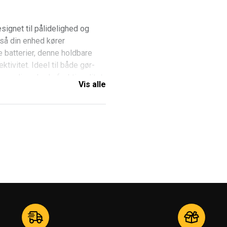
esignet til pålidelighed og
 så din enhed kører
te batterier, denne holdbare
tivitet. Ideel til både gør-
nne din enheds funktionalitet
Vis alle
del
aberne