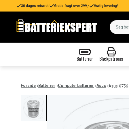
30 dages returret!
Gratis fragt over 299,-
Hurtig levering!
Batterier
Blækpatroner
Forside
Batterier
Computerbatterier
Asus
Asus X756 