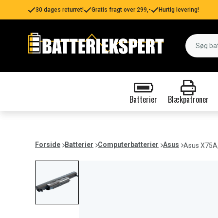
30 dages returret!
Gratis fragt over 299,-
Hurtig levering!
Batterier
Blækpatroner
Forside
Batterier
Computerbatterier
Asus
Asus X75A,