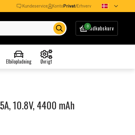
Kundeservice
Konto
Privat
Erhverv
/
0
Indkøbskurv
Elbilopladning
Øvrigt
X75A, 10.8V, 4400 mAh