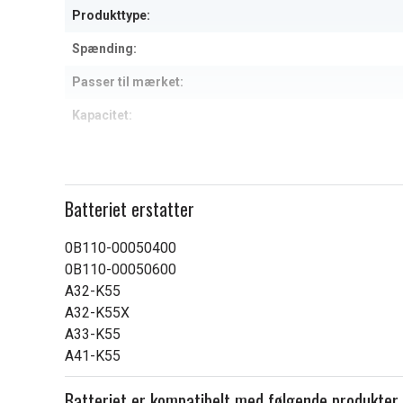
Produkttype:
Spænding:
Passer til mærket:
Kapacitet:
Læs om betydningen af egensk
Batteriet erstatter
0B110-00050400
0B110-00050600
A32-K55
A32-K55X
A33-K55
A41-K55
Batteriet er kompatibelt med følgende produkter