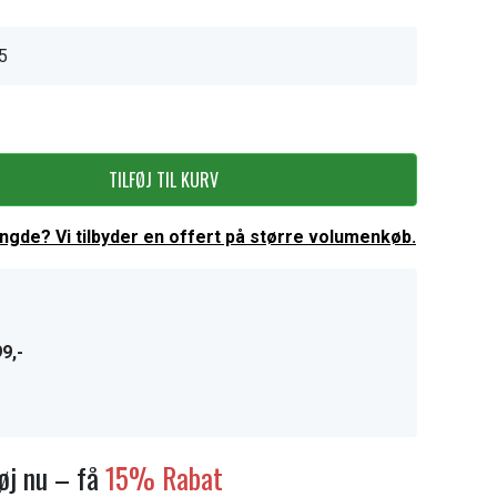
5
TILFØJ TIL KURV
ængde? Vi tilbyder en offert på større volumenkøb.
9,-
føj nu – få
15% Rabat