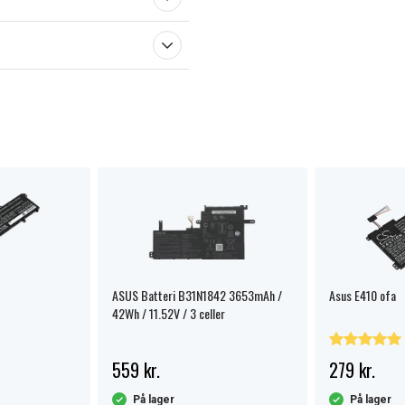
ASUS Batteri B31N1842 3653mAh /
Asus E410 ofa
42Wh / 11.52V / 3 celler
559 kr.
279 kr.
På lager
På lager