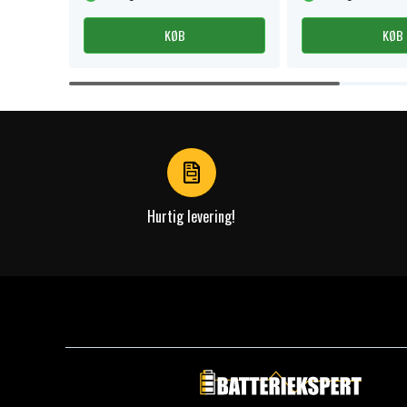
KØB
KØB
Item
1
of
4
Hurtig levering!