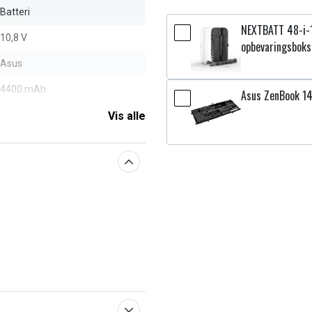
Batteri
NEXTBATT 48-i-
10,8 V
opbevaringsboks
Asus
4400 mAh
Asus ZenBook 1
Vis alle
aberne