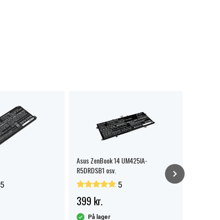
Asus ZenBook 14 UM425IA-
Asus X421
R5DRDSB1 osv.
5
5
399 kr.
379 kr.
På lager
På la