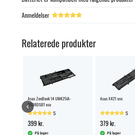
Anmeldelser
Relaterede produkter
Asus ZenBook 14 UM425IA-
Asus X421 osv.
R5DRDSB1 osv.
5
5
399 kr.
379 kr.
På lager
På lager