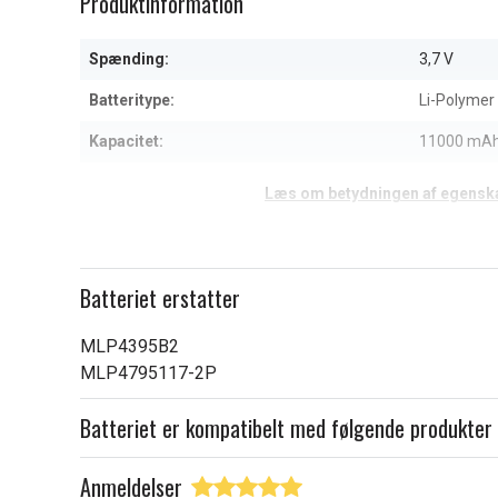
Produktinformation
of
3
Spænding:
3,7 V
Batteritype:
Li-Polymer
Kapacitet:
11000 mA
Læs om betydningen af egensk
Batteriet erstatter
MLP4395B2
MLP4795117-2P
Batteriet er kompatibelt med følgende produkter
Anmeldelser