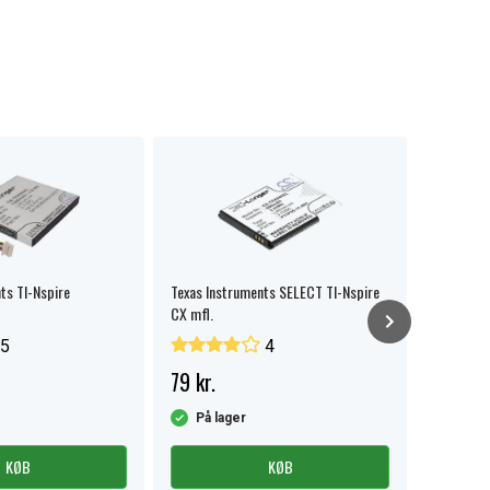
ts TI-Nspire
Texas Instruments SELECT TI-Nspire
Besam Uni
CX mfl.
5
4
79 kr.
160 kr.
På lager
På la
KØB
KØB