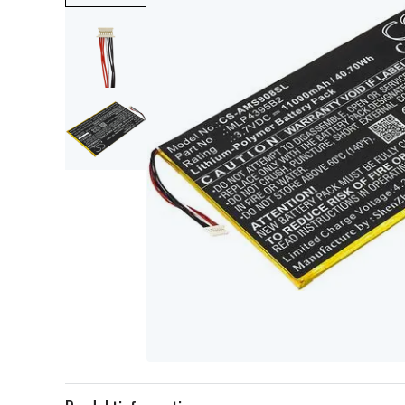
Item
1