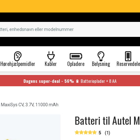
Hørehjælpemidler
Kabler
Opladere
Belysning
Reservedele
Dagens super-deal - 56%
🔋 Batterioplader + 8 AA
 MaxiSys CV, 3.7V, 11000 mAh
Batteri til Autel
5
(1)