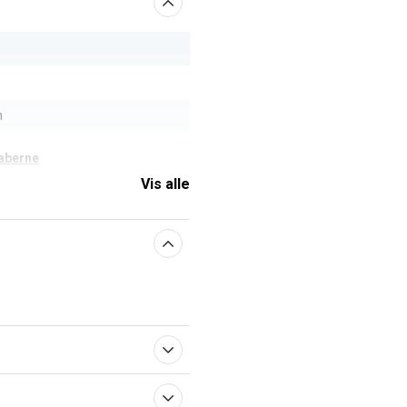
h
aberne
Vis alle