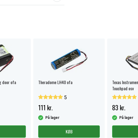
g door ofa
Theradome LH40 ofa
Texas Instrumen
Touchpad osv
5
111 kr.
83 kr.
På lager
På lager
KØB