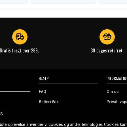
Gratis fragt over 299,-
30 dages returret!
HJÆLP
INFORMATIO
FAQ
Om os
Batteri Wiki
Privatlivspo
Retur
Købsvilkår
ES
e. Vi tilbyder et
Erhvervskunde
Cookies
oldning og meget
dste oplevelse anvender vi cookies og andre teknologier. Cookies kan 