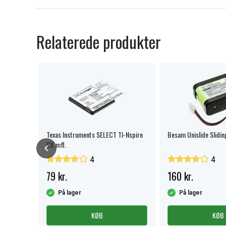
Relaterede produkter
Texas Instruments SELECT TI-Nspire
Besam Unislide Slidin
CX mfl.
4
4
79 kr.
160 kr.
På lager
På lager
KØB
KØB