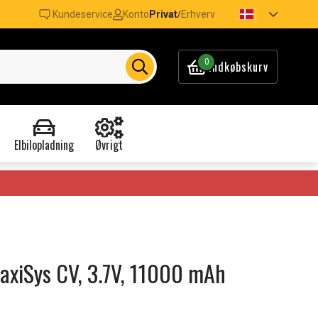
Kundeservice
Konto
Privat
Erhverv
/
0
Indkøbskurv
Elbilopladning
Øvrigt
 MaxiSys CV, 3.7V, 11000 mAh