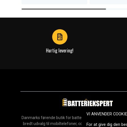
Item
1
of
4
Hurtig levering!
VI ANVENDER COOKI
Danmarks førende butik for batterier, opladere og reservedel
bredt udvalg til mobiltelefoner, computere, værktøj, hush
For at give dig den be