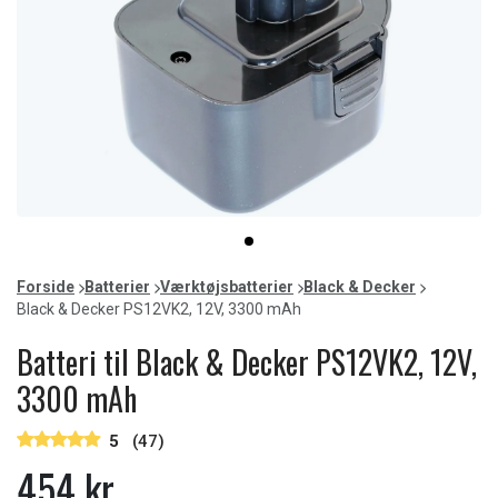
Item
item
1
0
of
Forside
Batterier
Værktøjsbatterier
Black & Decker
1
Black & Decker PS12VK2, 12V, 3300 mAh
Batteri til Black & Decker PS12VK2, 12V,
3300 mAh
5
(47)
454 kr.