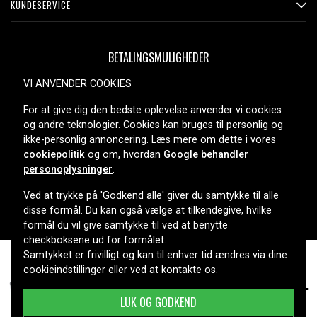
KUNDESERVICE
BETALINGSMULIGHEDER
VI ANVENDER COOKIES
For at give dig den bedste oplevelse anvender vi cookies
LEVERINGSMULIGHEDER
og andre teknologier. Cookies kan bruges til personlig og
ikke-personlig annoncering. Læs mere om dette i vores
cookiepolitik
og om, hvordan
Google behandler
personoplysninger
.
Ved at trykke på 'Godkend alle' giver du samtykke til alle
disse formål. Du kan også vælge at tilkendegive, hvilke
formål du vil give samtykke til ved at benytte
Copyright © 2026, Spares Nordic AB
checkboksene ud for formålet.
Samtykket er frivilligt og kan til enhver tid ændres via dine
cookieindstillinger eller ved at kontakte os.
454 kr.
Black & Decker PS12VK2, 12V, 3300 mAh
LUK OG GODKEND