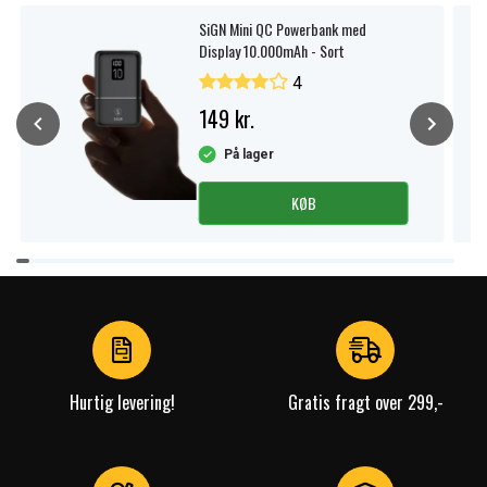
SiGN Mini QC Powerbank med
Display 10.000mAh - Sort
4
149 kr.
På lager
KØB
Item
1
of
4
Hurtig levering!
Gratis fragt over 299,-