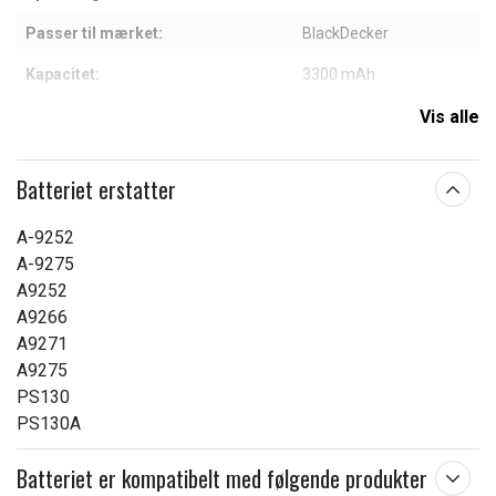
Passer til mærket:
BlackDecker
Kapacitet:
3300 mAh
Vis alle
Læs om betydningen af egenskaberne
Batteriet erstatter
A-9252
A-9275
A9252
A9266
A9271
A9275
PS130
PS130A
Batteriet er kompatibelt med følgende produkter