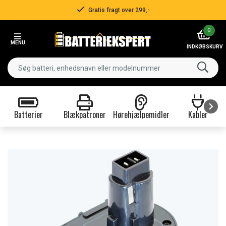
Gratis fragt over 299,-
Item
0
2
MENU
of
INDKØBSKURV
3
Batterier
Blækpatroner
Hørehjælpemidler
Kabler
Item
1
of
9