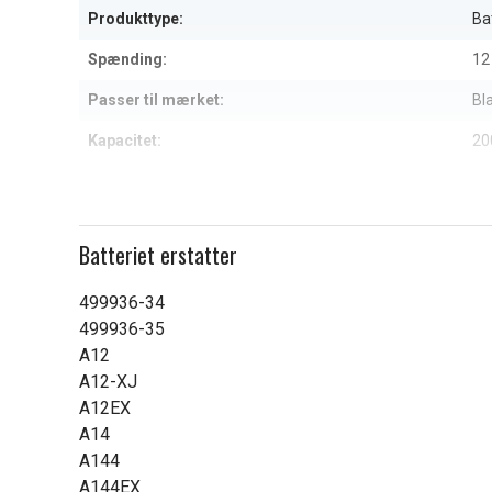
Produkttype:
Ba
Spænding:
12
Passer til mærket:
Bl
Kapacitet:
20
Læs om betydningen af egensk
Batteriet erstatter
499936-34
499936-35
A12
A12-XJ
A12EX
A14
A144
A144EX