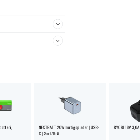
batteri,
NEXTBATT 20W hurtigoplader | USB-
RYOBI 18V 3,0Ah
C | Sort/Grå