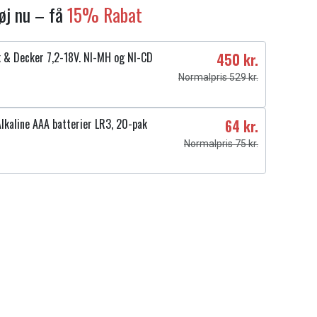
føj nu – få
15% Rabat
k & Decker 7,2-18V. NI-MH og NI-CD
450 kr.
Normalpris 529 kr.
lkaline AAA batterier LR3, 20-pak
64 kr.
Normalpris 75 kr.