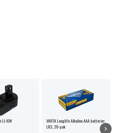
 LI-ION
VARTA Longlife Alkaline AAA batterier
GP Super 
LR3, 20-pak
15A/LR6, 