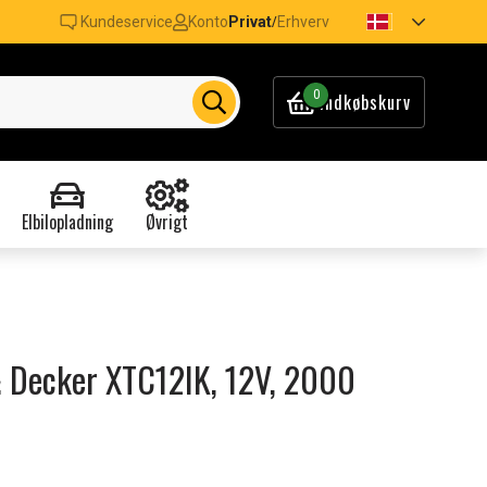
Kundeservice
Konto
Privat
Erhverv
/
0
Indkøbskurv
Elbilopladning
Øvrigt
 & Decker XTC12IK, 12V, 2000