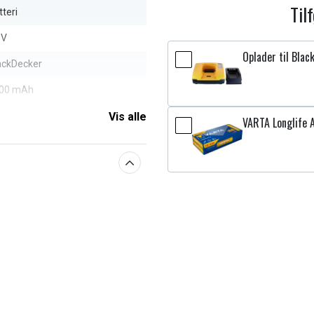
Til
tteri
 V
Oplader til Blac
ackDecker
00 mAh
Vis alle
VARTA Longlife A
aberne