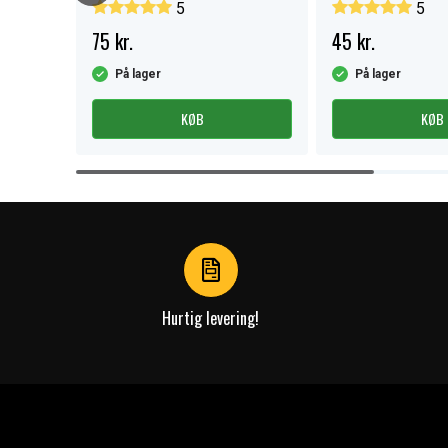
5
5
75 kr.
45 kr.
På lager
På lager
KØB
KØB
Item
1
of
4
Hurtig levering!