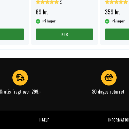
5
89 kr.
359 kr.
På lager
På lager
KØB
Gratis fragt over 299,-
30 dages returret!
HJÆLP
INFORMATIO