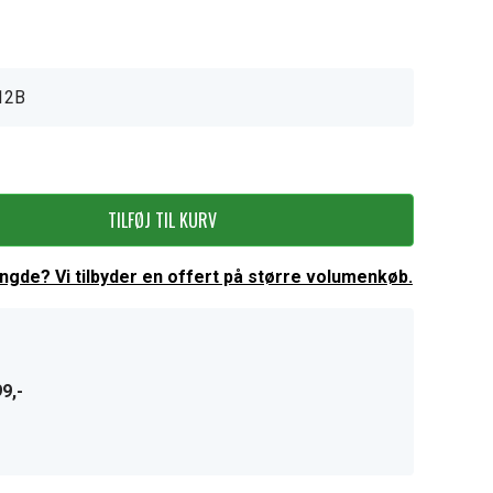
12B
TILFØJ TIL KURV
ængde? Vi tilbyder en offert på større volumenkøb.
9,-