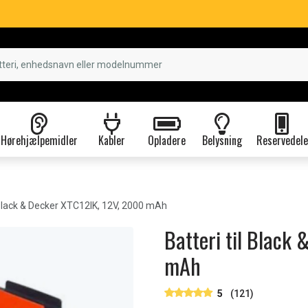
Hørehjælpemidler
Kabler
Opladere
Belysning
Reservedele
lack & Decker XTC12IK, 12V, 2000 mAh
Batteri til Black
mAh
5
(121)