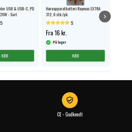
ader USB & USB-C, PD
Høreapparatbatteri Rayovac EXTRA
SiGN USB-
 20W - Sort
312, 6 stk./pk.
2m - Hvid
5
5
Fra 16 kr.
69 kr.
På lager
På la
KØB
KØB
CE - Godkendt