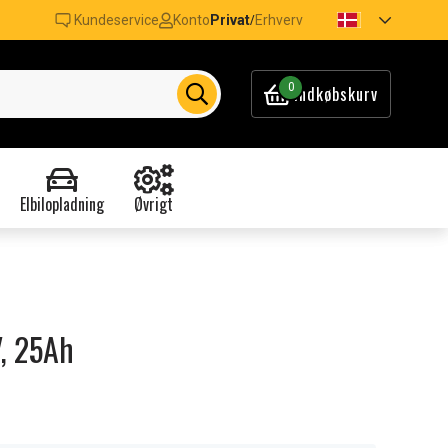
Kundeservice
Konto
Privat
Erhverv
/
0
Indkøbskurv
Elbilopladning
Øvrigt
, 25Ah