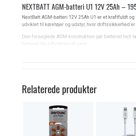
NEXTBATT AGM-batteri U1 12V 25Ah – 195
NextBatt AGM-batteri 12V 25Ah U1 er et kraftfuldt og v
udviklet til køretøjer og udstyr, hvor driftssikkerhed e
Den forseglede AGM-konstruktion gør batteriet helt l
behovet for påfyldning af vand.
Pålidelig startkraft når du har mest 
Et godt startbatteri er nøglen til sikker og problemfri 
til at levere høj startstrøm og lang levetid. Med robust
Relaterede produkter
det bygget til at klare nordiske forhold – så du altid k
starter.
Perfekt til havetraktorer, plænetraktorer og andre mind
stabil drift og pålidelig start hele sæsonen.