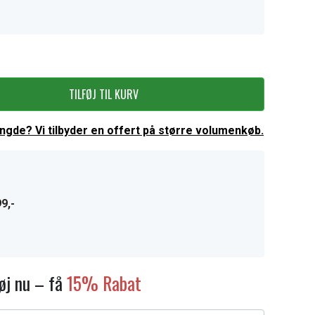
TILFØJ TIL KURV
ængde? Vi tilbyder en offert på større volumenkøb.
9,-
føj nu – få
15% Rabat