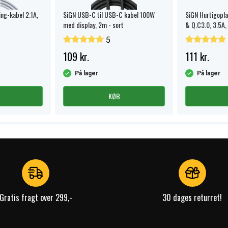
ing-kabel 2.1A,
SiGN USB-C til USB-C kabel 100W
SiGN Hurtigopl
med display, 2m - sort
& Q.C3.0, 3.5A,
kiner
5
lbatteri
109 kr.
111 kr.
alt
På lager
På lager
orstart
KØB
Gratis fragt over 299,-
30 dages returret!