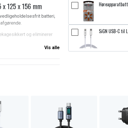
 x 125 x 156 mm
Høreapparatbatte
edligeholdelsesfrit batteri,
r afgørende.
SiGN USB-C til L
ækagesikkert og eliminerer
Vis alle
brug for det
drift. NextBatt U1 er designet
 konstruktion og høj kvalitet er
an stole på, at din maskine
re maskiner, hvor det sikrer