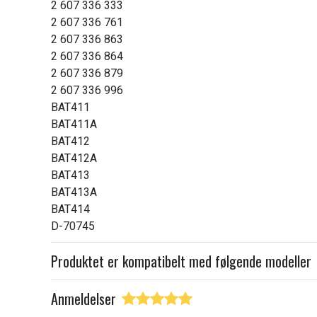
2 607 336 333
2 607 336 761
2 607 336 863
2 607 336 864
2 607 336 879
2 607 336 996
BAT411
BAT411A
BAT412
BAT412A
BAT413
BAT413A
BAT414
D-70745
Produktet er kompatibelt med følgende modeller
Anmeldelser