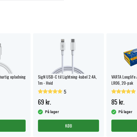
hurtig opladning
SigN USB-C til Lightning-kabel 2.4A,
VARTA Longlife 
1m - Hvid
LR06, 20-pak
5
69 kr.
85 kr.
På lager
På lager
KØB