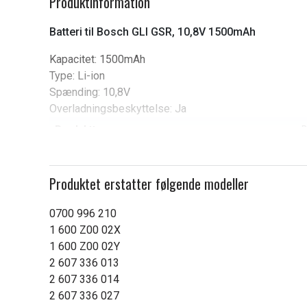
Produktinformation
of
5
Batteri til Bosch GLI GSR, 10,8V 1500mAh
Kapacitet: 1500mAh
Type: Li-ion
Spænding: 10,8V
Overladningsbeskyttelse: Ja
Produkttype:
B
Spænding:
1
Produktet erstatter følgende modeller
Varemærke:
Batteritype:
L
0700 996 210
1 600 Z00 02X
Passer til mærket:
B
1 600 Z00 02Y
Kapacitet:
2 607 336 013
2 607 336 014
Læs om betydningen af egensk
2 607 336 027