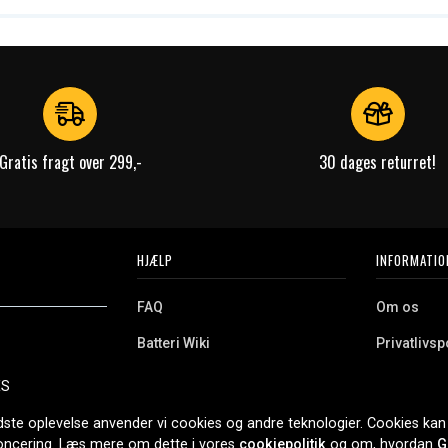
Gratis fragt over 299,-
30 dages returret!
HJÆLP
INFORMATIO
FAQ
Om os
Batteri Wiki
Privatlivspo
Retur
Købsvilkår
ES
e. Vi tilbyder et
Erhvervskunde
Cookies
oldning og meget
dste oplevelse anvender vi cookies og andre teknologier. Cookies kan 
r nethandel siden
noncering. Læs mere om dette i vores
cookiepolitik
og om, hvordan
G