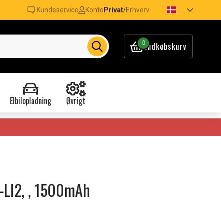
Kundeservice
Konto
Privat
Erhverv
/
0
Indkøbskurv
Elbilopladning
Øvrigt
-LI2, , 1500mAh