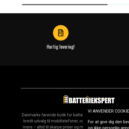
Item
1
of
4
Hurtig levering!
VI ANVENDER COOKI
Danmarks førende butik for batterier, opladere og reservedel
bredt udvalg til mobiltelefoner, computere, værktøj, hush
For at give dig den be
mere – altid til skarpe priser og med hurtig levering. Sikke
og ikke-personlig an