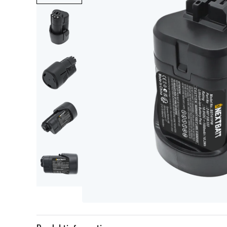
Item
1