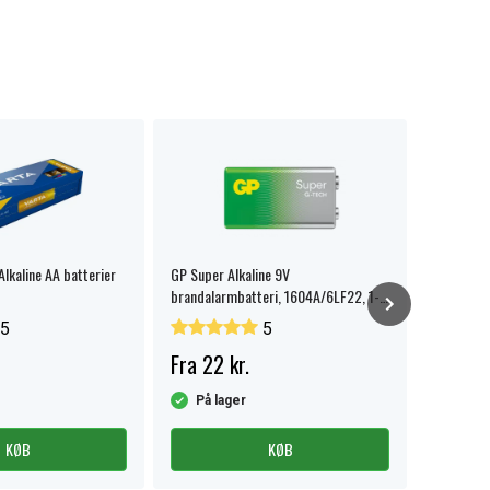
Alkaline AA batterier
GP Super Alkaline 9V
SiGN USB-
brandalarmbatteri, 1604A/6LF22, 1-
2,4A, 1m 
pak.
5
5
Fra 22 kr.
55 kr.
På lager
På la
KØB
KØB