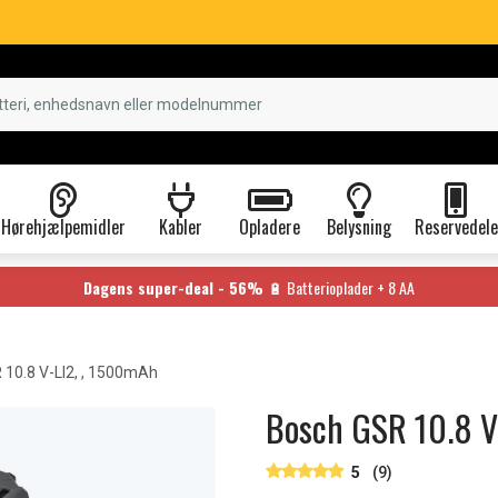
Hørehjælpemidler
Kabler
Opladere
Belysning
Reservedele
Dagens super-deal - 56%
🔋 Batterioplader + 8 AA
 10.8 V-LI2, , 1500mAh
Bosch GSR 10.8 V
5
(9)