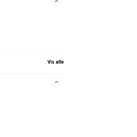
atteri
Vis alle
0,8 V
NEXTBATT
i-ion
osch
1500 mAh
aberne