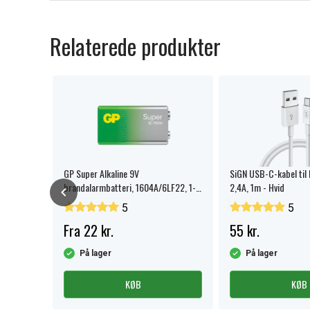
Relaterede produkter
atterier
GP Super Alkaline 9V
SiGN USB-C-kabel til 
brandalarmbatteri, 1604A/6LF22, 1-
2,4A, 1m - Hvid
pak.
5
5
Fra 22 kr.
55 kr.
På lager
På lager
KØB
KØB