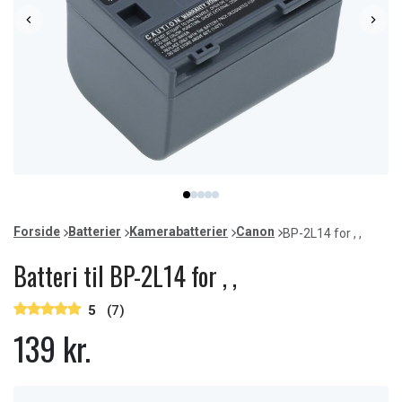
Item
item
item
item
item
item
1
0
1
2
3
4
of
Forside
Batterier
Kamerabatterier
Canon
BP-2L14 for , ,
5
Batteri til BP-2L14 for , ,
5
(7)
139 kr.