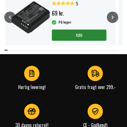
5
69 kr.
På lager
KØB
Item
1
of
4
Hurtig levering!
Gratis fragt over 299,-
30 dages returret!
CE - Godkendt