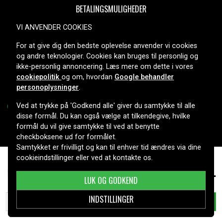
BETALINGSMULIGHEDER
VI ANVENDER COOKIES
For at give dig den bedste oplevelse anvender vi cookies
LEVERINGSMULIGHEDER
og andre teknologier. Cookies kan bruges til personlig og
ikke-personlig annoncering. Læs mere om dette i vores
cookiepolitik
og om, hvordan
Google behandler
personoplysninger
.
Ved at trykke på 'Godkend alle' giver du samtykke til alle
disse formål. Du kan også vælge at tilkendegive, hvilke
formål du vil give samtykke til ved at benytte
Copyright © 2026, Spares Nordic AB
checkboksene ud for formålet.
Samtykket er frivilligt og kan til enhver tid ændres via dine
cookieindstillinger eller ved at kontakte os.
139 kr.
BP-2L14 for , ,
LUK OG GODKEND
INDSTILLINGER
TILFØJ TIL KURV