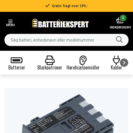
Gratis fragt over 299,-
Item
0
3
MENU
of
INDKØBSKURV
3
Batterier
Blækpatroner
Hørehjælpemidler
Kabler
Item
1
of
9