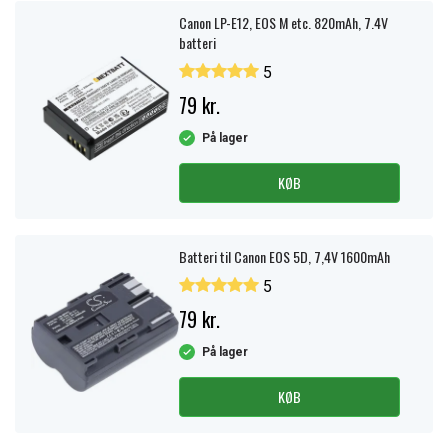
Canon LP-E12, EOS M etc. 820mAh, 7.4V
batteri
5
79 kr.
På lager
KØB
Batteri til Canon EOS 5D, 7,4V 1600mAh
5
79 kr.
På lager
KØB