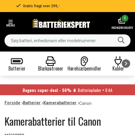
Hurtig levering!
Item
0
3
MENU
of
INDKØBSKURV
3
Batterier
Blækpatroner
Hørehjælpemidler
Kabler
Item
1
of
Dagens super-deal - 56%
🔋 Batterioplader + 8 AA
9
Forside
Batterier
Kamerabatterier
Canon
Kamerabatterier til Canon