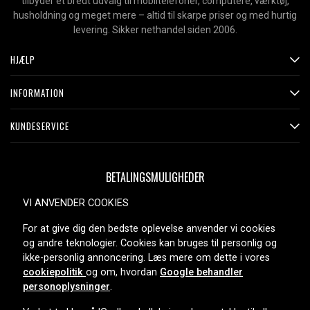
tilbyder et bredt udvalg til mobiltelefoner, computere, værktøj,
husholdning og meget mere – altid til skarpe priser og med hurtig
levering. Sikker nethandel siden 2006.
HJÆLP
INFORMATION
KUNDESERVICE
BETALINGSMULIGHEDER
VI ANVENDER COOKIES
For at give dig den bedste oplevelse anvender vi cookies
LEVERINGSMULIGHEDER
og andre teknologier. Cookies kan bruges til personlig og
ikke-personlig annoncering. Læs mere om dette i vores
cookiepolitik
og om, hvordan
Google behandler
personoplysninger
.