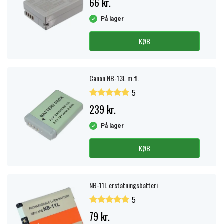
66 kr.
På lager
KØB
Canon NB-13L m.fl.
5
239 kr.
På lager
KØB
NB-11L erstatningsbatteri
5
79 kr.