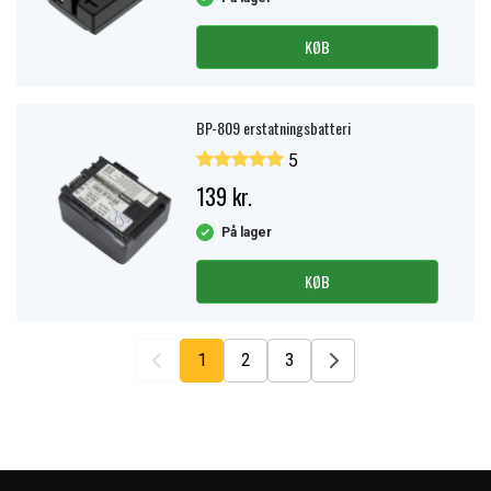
KØB
BP-809 erstatningsbatteri
5
139 kr.
På lager
KØB
1
2
3