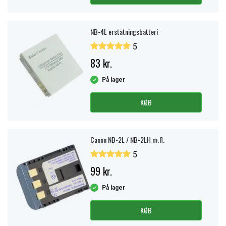
NB-4L erstatningsbatteri
5
83 kr.
På lager
KØB
Canon NB-2L / NB-2LH m.fl.
5
99 kr.
På lager
KØB