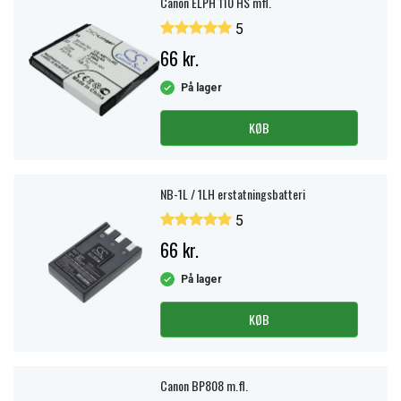
Canon ELPH 110 HS mfl.
5
66 kr.
På lager
KØB
NB-1L / 1LH erstatningsbatteri
5
66 kr.
På lager
KØB
Canon BP808 m.fl.