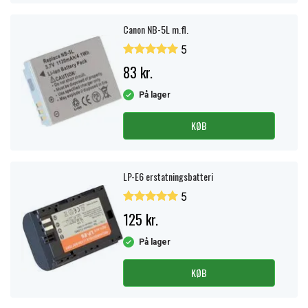
Canon NB-5L m.fl.
5
83 kr.
På lager
KØB
LP-E6 erstatningsbatteri
5
125 kr.
På lager
KØB