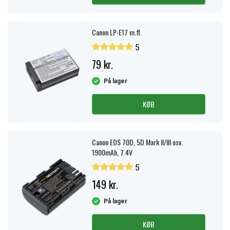
Canon LP-E17 m.fl.
5
79 kr.
På lager
KØB
Canon EOS 70D, 5D Mark II/III osv.
1900mAh, 7.4V
5
149 kr.
På lager
KØB